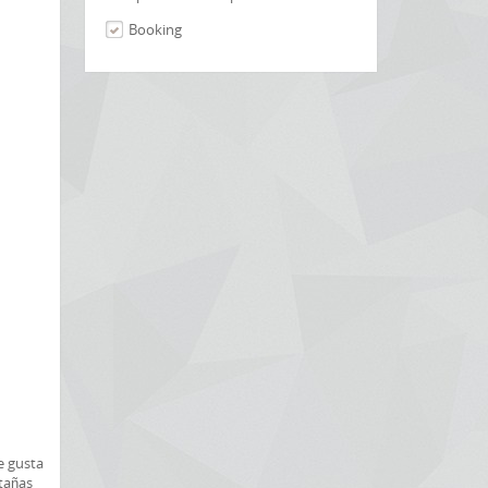
Booking
e gusta
ntañas