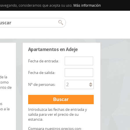
úa navegando, consideramos que acepta su uso.
Más información
Apartamentos en Adeje
Fecha de entrada:
Fecha de salida:
de la
 como
2
Nº de personas:
anto de
Buscar
as
o a la
Introduzca las fechas de entrada y
salida para ver el precio de su
estancia.
Compara nuestros precios con: