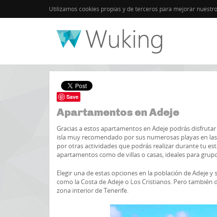
Utilizamos cookies propias y de terceros para mejorar nuestr
Inicio
España
Tenerife
Save
Apartamentos en Adeje
Gracias a estos apartamentos en Adeje podrás disfrutar
isla muy recomendado por sus numerosas playas en las q
por otras actividades que podrás realizar durante tu est
apartamentos como de villas o casas, ideales para grupo
Elegir una de estas opciones en la población de Adeje y 
como la Costa de Adeje o Los Cristianos. Pero también di
zona interior de Tenerife.