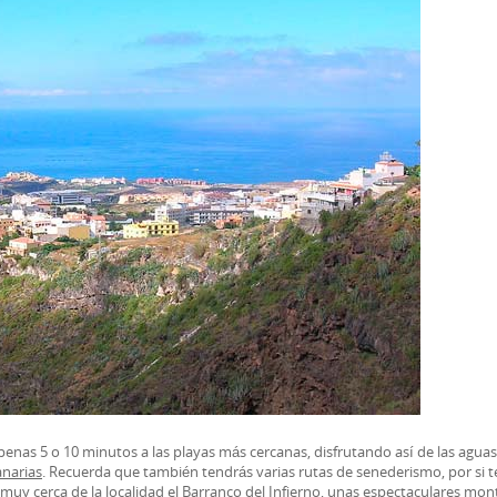
penas 5 o 10 minutos a las playas más cercanas, disfrutando así de las aguas
narias
. Recuerda que también tendrás varias rutas de senederismo, por si t
muy cerca de la localidad el Barranco del Infierno, unas espectaculares mo