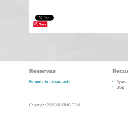
Save
Reservas
Recu
Ayuda 
Formulario de contacto
Blog
Copyright 2026 WUKING.COM