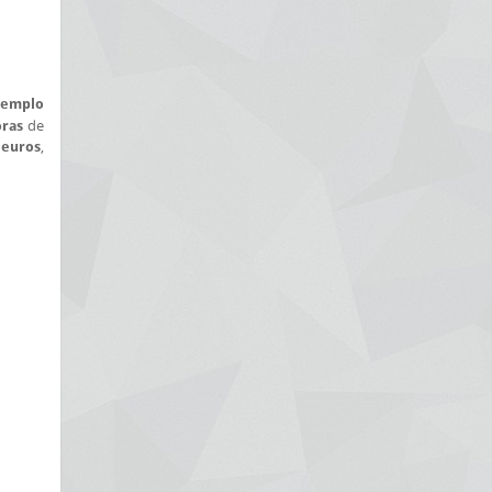
templo
de
oras
,
 euros