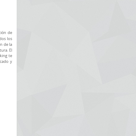
ción de
dos los
n de la
ura. El
king te
icado y