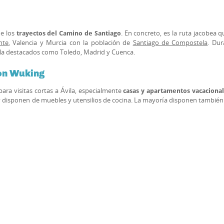
e los
. En concreto, es la ruta jacobea 
trayectos del Camino de Santiago
nte
, Valencia y Murcia con la población de
Santiago de Compostela
. Dur
ñola destacados como Toledo, Madrid y Cuenca.
con Wuking
ra visitas cortas a Ávila, especialmente
casas y apartamentos vacaciona
 y disponen de muebles y utensilios de cocina. La mayoría disponen también 