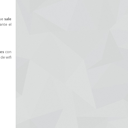
que
sale
ante el
con
les
de wifi