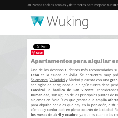
Utilizamos cookies propias y de terceros para mejorar nuestr
Inicio
España
Save
Apartamentos para alquilar en
Uno de los destinos turísticos más recomendados s
es la ciudad de
. Se encuentra muy pró
León
Ávila
Salamanca
,
Valladolid
y Madrid y cuenta con una
gran
con siglos de antigüedad que ningún turista debe per
, la
, considerad
Catedral
basílica de San Vicente
, son alguno de los principales puntos de in
Humanidad
alojamos en Ávila. Y es que gracias a la
amplia ofert
para alquilar por días que hay en la población, disf
cómoda y confortable en pleno corazón de la ciudad
, ya que es cuando las t
los meses de abril y octubre