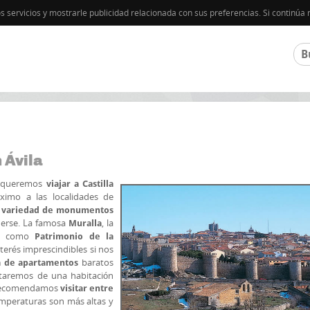
os servicios y mostrarle publicidad relacionada con sus preferencias. Si contin
 Ávila
i queremos
viajar a Castilla
ximo a las localidades de
 variedad de monumentos
derse. La famosa
, la
Muralla
os como
Patrimonio de la
terés imprescindibles si nos
baratos
a de apartamentos
rutaremos de una habitación
. Recomendamos
visitar entre
emperaturas son más altas y