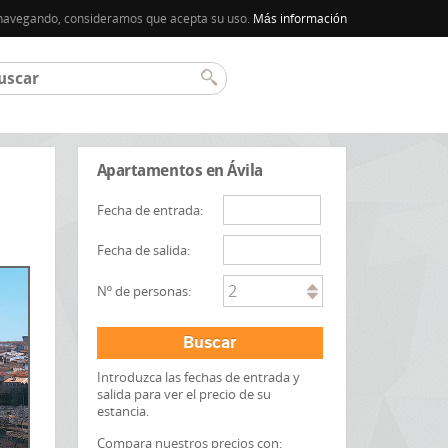
úa navegando, consideramos que acepta su uso.
Más información
Apartamentos en Ávila
Fecha de entrada:
Fecha de salida:
2
Nº de personas:
Buscar
Introduzca las fechas de entrada y
salida para ver el precio de su
estancia.
Compara nuestros precios con: