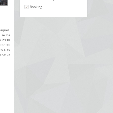
Booking
taques.
a se ha
 las
10
itantes
o si te
s cerca