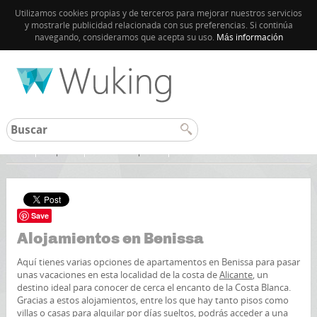
Utilizamos cookies propias y de terceros para mejorar nuestros servicios
y mostrarle publicidad relacionada con sus preferencias. Si continúa
navegando, consideramos que acepta su uso.
Más información
Inicio
España
Levante español
Save
Alojamientos en Benissa
Aquí tienes varias opciones de apartamentos en Benissa para pasar
unas vacaciones en esta localidad de la costa de
Alicante
, un
destino ideal para conocer de cerca el encanto de la Costa Blanca.
Gracias a estos alojamientos, entre los que hay tanto pisos como
villas o casas para alquilar por días sueltos, podrás acceder a una