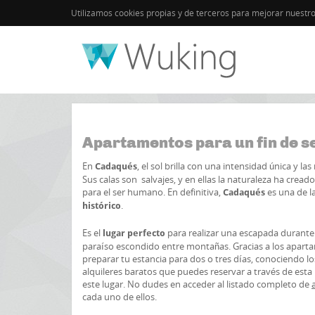
Utilizamos cookies propias y de terceros para mejorar nuestr
Inicio
Cadaqués
Otros destinos
Apartamentos para un fin de 
En
, el sol brilla con una intensidad única y l
Cadaqués
Sus calas son salvajes, y en ellas la naturaleza ha crea
para el ser humano. En definitiva,
es una de l
Cadaqués
.
histórico
Es el
para realizar una escapada durante
lugar perfecto
paraíso escondido entre montañas. Gracias a los apart
preparar tu estancia para dos o tres días, conociendo lo
alquileres baratos que puedes reservar a través de esta
este lugar. No dudes en acceder al listado completo de
cada uno de ellos.