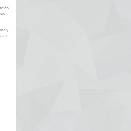
ación,
rás
una y
lo en