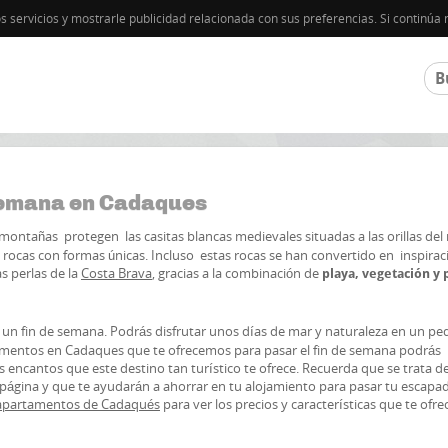
os servicios y mostrarle publicidad relacionada con sus preferencias. Si contin
semana en Cadaques
as montañas protegen las casitas blancas medievales situadas a las orillas del
do rocas con formas únicas. Incluso estas rocas se han convertido en inspirac
as perlas de la
Costa Brava
, gracias a la combinación de
playa, vegetación y
 un fin de semana. Podrás disfrutar unos días de mar y naturaleza en un p
amentos en Cadaques que te ofrecemos para pasar el fin de semana podrás
s encantos que este destino tan turístico te ofrece. Recuerda que se trata d
 página y que te ayudarán a ahorrar en tu alojamiento para pasar tu escapa
apartamentos de Cadaqués
para ver los precios y características que te ofre