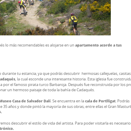
ués lo más recomendables es alojarse en un
apartamento acorde a tus
o durante tu estancia; ya que podrás descubrir hermosas callejuelas, casitas
, la cual esconde una interesante historia. Esta iglesia fue construid
Cadaqués
da por el famoso pirata turco Barbaroja. Después fue reconstruida por los p
sionar un hermoso paisaje de toda la bahía de Cadaqués.
. Se encuentra en la
. Podrás
Museo Casa de Salvador Dalí
cala de Portlligat
ante 35 años y donde pintó la mayoría de sus obras; entre ellas el Gran Mastu
ó.
s descubrir el estilo de vida del artista. Para poder visitarla es necesario
trónico.