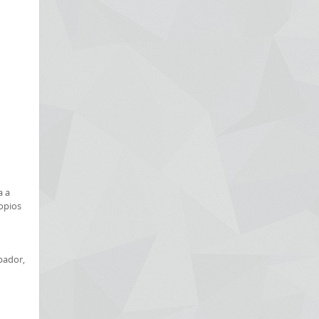
a a
ropios
rbador,