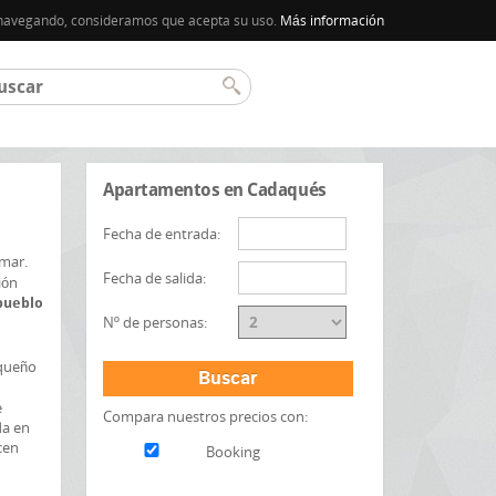
úa navegando, consideramos que acepta su uso.
Más información
Apartamentos en Cadaqués
Fecha de entrada:
 mar.
Fecha de salida:
ión
 pueblo
Nº de personas:
equeño
Buscar
e
Compara nuestros precios con:
da en
cen
Booking