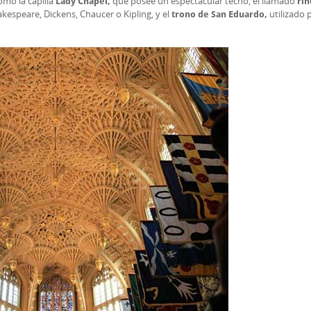
omo la capilla
que posee un espectacular techo, el llamado
Lady Chapel,
rin
kespeare, Dickens, Chaucer o Kipling, y el
utilizado 
trono de San Eduardo,