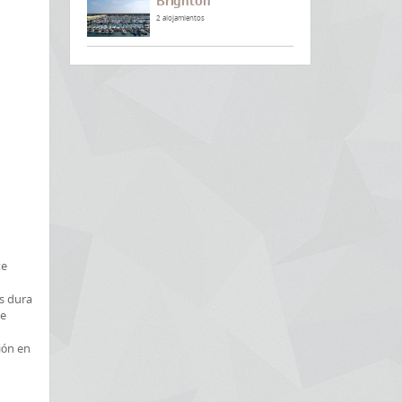
Brighton
2 alojamientos
te
as dura
te
ión en