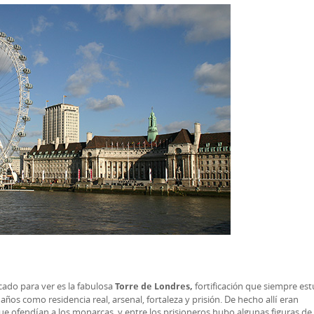
icado para ver es la fabulosa
fortificación que siempre es
Torre de Londres,
años como residencia real, arsenal, fortaleza y prisión. De hecho allí eran
e ofendían a los monarcas, y entre los prisioneros hubo algunas figuras de