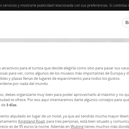
os servicios y mostrarle publicidad relacionada con sus preferencias. Si contin
atractivos para el turista que decide elegirla como sitio para pasar sus vaca
 cosas para ver, como algunos de los museos más importantes de Europa y d
les y plazas llenas de lugares de esparcimiento para todos los gustos.
perderte por nada del mundo.
o, debes organizarte muy bien para poder aprovecharlo al máximo y no q
 ciudad te ofrece. Por eso aquí intentaremos darte algunos consejos para qu
o de
.
3 días
nto alquilado en lugar de un hotel, ya que así tendrás mucha mayor liber
partamento
Kingsland Road
, para tres personas, está bien situado y comunic
recio es de 95 euros la noche. Además en
Wuking
tienes muchos más donde 