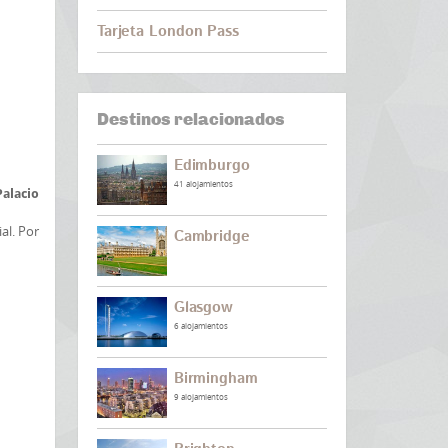
Tarjeta London Pass
Destinos relacionados
Edimburgo
41 alojamientos
Palacio
al. Por
Cambridge
Glasgow
6 alojamientos
Birmingham
9 alojamientos