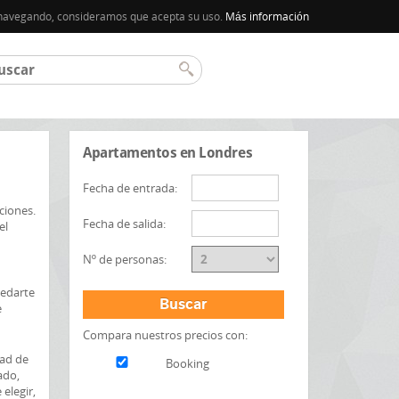
úa navegando, consideramos que acepta su uso.
Más información
Apartamentos en Londres
Fecha de entrada:
ciones.
Fecha de salida:
el
Nº de personas:
uedarte
Buscar
e
Compara nuestros precios con:
tad de
Booking
ado,
elegir,