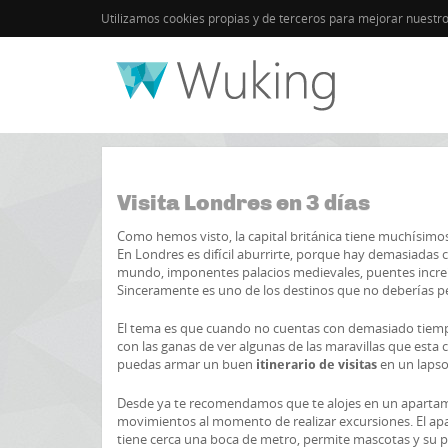
Utilizamos cookies propias y de terceros para mejorar nuestr
Inicio
Londres
Guía de Londres
Visita Londres en 3 días
Como hemos visto, la capital británica tiene muchísimos 
En Londres es difícil aburrirte, porque hay demasiadas
mundo, imponentes palacios medievales, puentes increíb
Sinceramente es uno de los destinos que no deberías 
El tema es que cuando no cuentas con demasiado tiemp
con las ganas de ver algunas de las maravillas que esta
puedas armar un buen
en un laps
itinerario de visitas
Desde ya te recomendamos que te alojes en un apartame
movimientos al momento de realizar excursiones. El a
tiene cerca una boca de metro, permite mascotas y su p