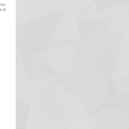
ico
r el