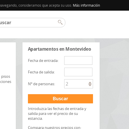
úa navegando, consideramos que acepta su uso.
Más información
Apartamentos en Montevideo
Fecha de entrada:
Fecha de salida:
 pisos
aciones
2
Nº de personas:
Buscar
Introduzca las fechas de entrada y
salida para ver el precio de su
estancia.
Compara nuestros precios con: