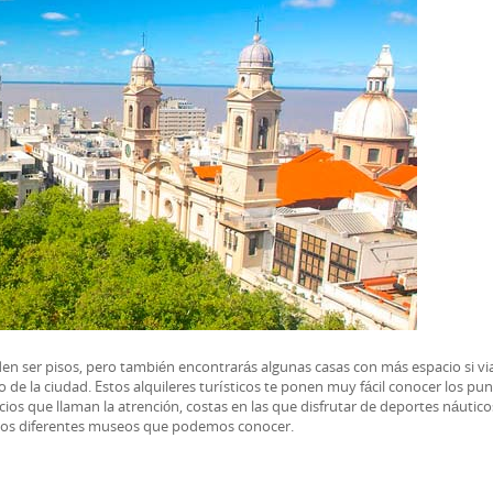
ser pisos, pero también encontrarás algunas casas con más espacio si vi
 de la ciudad. Estos alquileres turísticos te ponen muy fácil conocer los pu
ios que llaman la atrención, costas en las que disfrutar de deportes náutico
 los diferentes museos que podemos conocer.