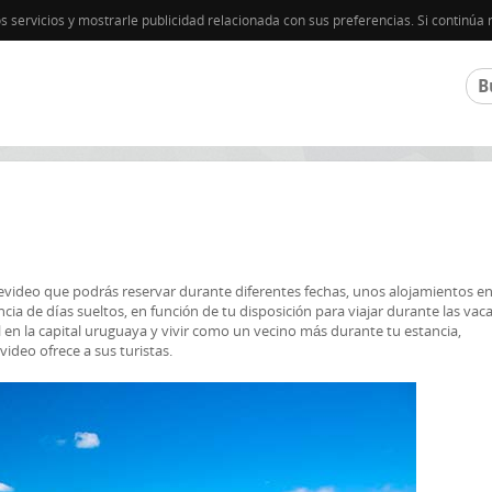
os servicios y mostrarle publicidad relacionada con sus preferencias. Si contin
ideo que podrás reservar durante diferentes fechas, unos alojamientos en
cia de días sueltos, en función de tu disposición para viajar durante las vac
l en la capital uruguaya y vivir como un vecino más durante tu estancia,
video ofrece a sus turistas.