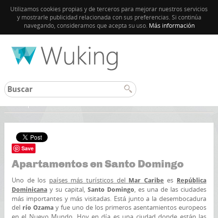
Utilizamos cookies propias y de terceros para mejorar nuestros servicios
y mostrarle publicidad relacionada con sus preferencias. Si continúa
navegando, consideramos que acepta su uso.
Más información
Caribe
Save
Apartamentos en Santo Domingo
Uno de los
países más turísticos del
es
Mar Caribe
República
y su capital,
, es una de las ciudades
Dominicana
Santo Domingo
más importantes y más visitadas. Está junto a la desembocadura
del
y fue uno de los primeros asentamientos europeos
río Ozama
en el Nuevo Mundo. Hoy en día es una ciudad donde están las