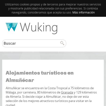
Utilizamos cookies propias y de terceros para mejorar nuestros servicios
y mostrarle publicidad relacionada con sus preferencias. Si continúa
navegando, consideramos que acepta su uso.
Más información
Inicio
Almuñécar
Otros destinos
Alojamientos turísticos en
Almuñécar
Almuñécar se encuentra en la Costa Tropical a 75 kilómetros de
Málaga, por carretera, 80 kilómetros de
Granada
y 129 kilómetros
de Almería. Si decide viajar a Almuñécar, no deje de ver esta
selección de los mejores atractivos turísticos para visitar en la
ciudad.