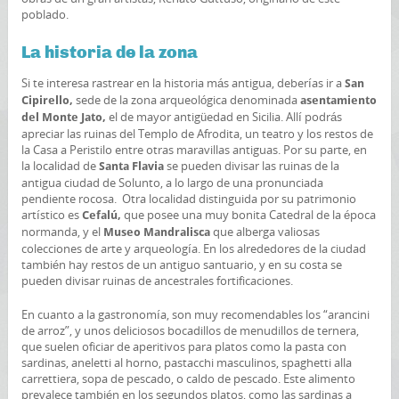
poblado.
La historia de la zona
Si te interesa rastrear en la historia más antigua, deberías ir a
San
sede de la zona arqueológica denominada
Cipirello,
asentamiento
el de mayor antigüedad en Sicilia. Allí podrás
del Monte Jato,
apreciar las ruinas del Templo de Afrodita, un teatro y los restos de
la Casa a Peristilo entre otras maravillas antiguas. Por su parte, en
la localidad de
se pueden divisar las ruinas de la
Santa Flavia
antigua ciudad de Solunto, a lo largo de una pronunciada
pendiente rocosa. Otra localidad distinguida por su patrimonio
artístico es
que posee una muy bonita Catedral de la época
Cefalú,
normanda, y el
que alberga valiosas
Museo Mandralisca
colecciones de arte y arqueología. En los alrededores de la ciudad
también hay restos de un antiguo santuario, y en su costa se
pueden divisar ruinas de ancestrales fortificaciones.
En cuanto a la gastronomía, son muy recomendables los “arancini
de arroz”, y unos deliciosos bocadillos de menudillos de ternera,
que suelen oficiar de aperitivos para platos como la pasta con
sardinas, aneletti al horno, pastacchi masculinos, spaghetti alla
carrettiera, sopa de pescado, o caldo de pescado. Este alimento
prevalece también en los segundos platos, como las sardinas a