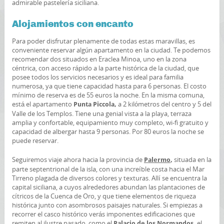
admirable pastelería siciliana.
Alojamientos con encanto
Para poder disfrutar plenamente de todas estas maravillas, es
conveniente reservar algún apartamento en la ciudad. Te podemos
recomendar dos situados en Eraclea Minoa, uno en la zona
céntrica, con acceso rápido a la parte histórica de la ciudad, que
posee todos los servicios necesarios y es ideal para familia
numerosa, ya que tiene capacidad hasta para 6 personas. El costo
mínimo de reserva es de 55 euros la noche. En la misma comuna,
está el apartamento
a 2 kilómetros del centro y 5 del
Punta Piccola,
Valle de los Templos. Tiene una genial vista a la playa, terraza
amplia y confortable, equipamiento muy completo, wi-fi gratuito y
capacidad de albergar hasta 9 personas. Por 80 euros la noche se
puede reservar.
Seguiremos viaje ahora hacia la provincia de
situada en la
Palermo
,
parte septentrional de la isla, con una increíble costa hacia el Mar
Tirreno plagada de diversos colores y texturas. Allí se encuentra la
capital siciliana, a cuyos alrededores abundan las plantaciones de
cítricos de la Cuenca de Oro, y que tiene elementos de riqueza
histórica junto con asombrosos paisajes naturales. Si empiezas a
recorrer el casco histórico verás imponentes edificaciones que
remiten al ilustre pasado, como el
el
Palacio de los Normandos,