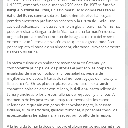
UNESCO, comenzó hace al menos 2.700 años. En 1987 se fundó el
un sitio maravilloso donde resaltan el
Parque Natural del Etna,
cuenca sobre el lado oriental del volcán cuyas
Valle del Bove,
paredes presentan profundos cañones, y la
una
Gruta del Gelo,
cavidad volcánica en la que se formó un glaciar perenne. Asimismo,
puedes visitar la Garganta de la Alcantara, una formación rocosa
originada por la erosión continua de las aguas del río del mismo
nombre. La influencia del volcán es tal que ha logrado modificar
por completo el paisaje a su alrededor, alterando irrevocablemente
su flora y su fauna.
La oferta culinaria es realmente asombrosa en Catania, y el
componente principal de los platos es el pescado: se preparan
ensaladas de mar con pulpo, anchoas saladas, pepeta de
mejillones, moluscos, frituras de salmonetes, agujas de mar.. . y la
lista continúa. Otros platos típicos de la zona son los
,
arancini
crocantes bolas de arroz con relleno, la
, pasta rellena de
siciliana
tuma y anchoas o los
rellenas de requesón y anchoas. Al
crepes
momento de los postres, son muy recomendables los cannoli
rellenos de requesón con gotas de chocolate negro, la cassata
siciliana, fruta martorana, galletas, turrones, y por sobre todo, los
espectaculares
y
punto alto de la región.
helados
granizados,
A la hora de tomar la decisión sobre el alojamiento, nos permitimos