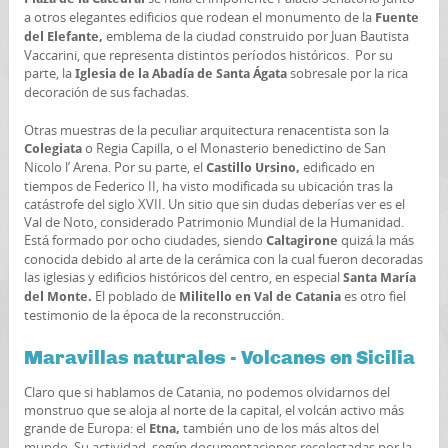
a otros elegantes edificios que rodean el monumento de la
Fuente
emblema de la ciudad construido por Juan Bautista
del Elefante,
Vaccarini, que representa distintos períodos históricos. Por su
parte, la
sobresale por la rica
Iglesia de la Abadía de Santa Ágata
decoración de sus fachadas.
Otras muestras de la peculiar arquitectura renacentista son la
o Regia Capilla, o el Monasterio benedictino de San
Colegiata
Nicolo l’ Arena. Por su parte, el
edificado en
Castillo Ursino,
tiempos de Federico II, ha visto modificada su ubicación tras la
catástrofe del siglo XVII. Un sitio que sin dudas deberías ver es el
Val de Noto, considerado Patrimonio Mundial de la Humanidad.
Está formado por ocho ciudades, siendo
quizá la más
Caltagirone
conocida debido al arte de la cerámica con la cual fueron decoradas
las iglesias y edificios históricos del centro, en especial
Santa María
El poblado de
es otro fiel
del Monte.
Militello en Val de Catania
testimonio de la época de la reconstrucción.
Maravillas naturales - Volcanes en Sicilia
Claro que si hablamos de Catania, no podemos olvidarnos del
monstruo que se aloja al norte de la capital, el volcán activo más
grande de Europa: el
también uno de los más altos del
Etna,
mundo. Su actividad, según documentaciones recolectadas por la