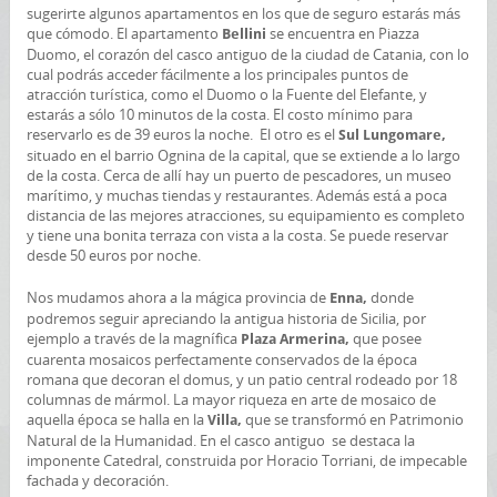
sugerirte algunos apartamentos en los que de seguro estarás más
que cómodo. El apartamento
se encuentra en Piazza
Bellini
Duomo, el corazón del casco antiguo de la ciudad de Catania, con lo
cual podrás acceder fácilmente a los principales puntos de
atracción turística, como el Duomo o la Fuente del Elefante, y
estarás a sólo 10 minutos de la costa. El costo mínimo para
reservarlo es de 39 euros la noche. El otro es el
Sul Lungomare,
situado en el barrio Ognina de la capital, que se extiende a lo largo
de la costa. Cerca de allí hay un puerto de pescadores, un museo
marítimo, y muchas tiendas y restaurantes. Además está a poca
distancia de las mejores atracciones, su equipamiento es completo
y tiene una bonita terraza con vista a la costa. Se puede reservar
desde 50 euros por noche.
Nos mudamos ahora a la mágica provincia de
donde
Enna,
podremos seguir apreciando la antigua historia de Sicilia, por
ejemplo a través de la magnífica
que posee
Plaza Armerina,
cuarenta mosaicos perfectamente conservados de la época
romana que decoran el domus, y un patio central rodeado por 18
columnas de mármol. La mayor riqueza en arte de mosaico de
aquella época se halla en la
que se transformó en Patrimonio
Villa,
Natural de la Humanidad. En el casco antiguo se destaca la
imponente Catedral, construida por Horacio Torriani, de impecable
fachada y decoración.