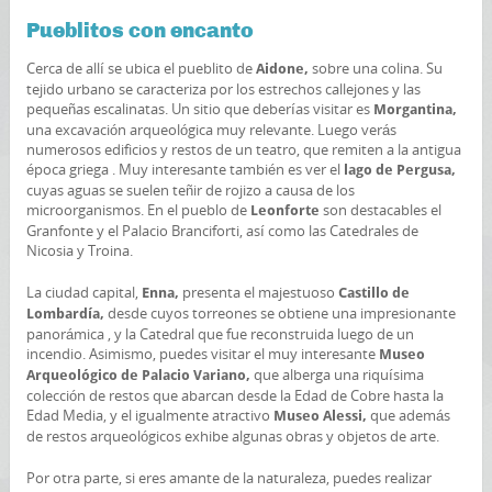
Pueblitos con encanto
Cerca de allí se ubica el pueblito de
sobre una colina. Su
Aidone,
tejido urbano se caracteriza por los estrechos callejones y las
pequeñas escalinatas. Un sitio que deberías visitar es
Morgantina,
una excavación arqueológica muy relevante. Luego verás
numerosos edificios y restos de un teatro, que remiten a la antigua
época griega . Muy interesante también es ver el
lago de Pergusa,
cuyas aguas se suelen teñir de rojizo a causa de los
microorganismos. En el pueblo de
son destacables el
Leonforte
Granfonte y el Palacio Branciforti, así como las Catedrales de
Nicosia y Troina.
La ciudad capital,
presenta el majestuoso
Enna,
Castillo de
desde cuyos torreones se obtiene una impresionante
Lombardía,
panorámica , y la Catedral que fue reconstruida luego de un
incendio. Asimismo, puedes visitar el muy interesante
Museo
que alberga una riquísima
Arqueológico de Palacio Variano,
colección de restos que abarcan desde la Edad de Cobre hasta la
Edad Media, y el igualmente atractivo
que además
Museo Alessi,
de restos arqueológicos exhibe algunas obras y objetos de arte.
Por otra parte, si eres amante de la naturaleza, puedes realizar