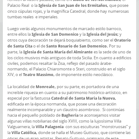
Palacio Real o la
que posee
Iglesia de San Juan de los Ermitaños,
cinco cúpulas rojas, y la magnífica Catedral, donde hay numerosas
tumbas reales e imperiales.
Luego verás algunos monumentos de marcado estilo barroco,
entre ellos la
y la
y
Iglesia de San Domenico
Iglesia del Jesús;
otros cuya decoración te dejará boquiabierto, como ser el
Oratorio
o el de
Por su
de Santa Cita
Santo Rosario de San Domenico.
parte, la
es la sede de uno de
Iglesia de Santa María del Almirante
los ciclos musivos más antiguos de toda Sicilia. En cuanto a edificios
civiles, podemos resaltar la Zisa, reflejo del pasado árabe-
normando, el Palacio Chiaromonte o Steri, construido en el siglo
XIV, o el
de imponente estilo neocláisco.
Teatro Massimo,
La localidad de
por su parte, es portadora de una
Monreale,
increíble riqueza en cuanto a su patrimonio histórico-artístico, en
especial por la fastuosa
Catedral de Santa Maria la Nuova,
edificada en la época normanda, que posee una decoración
realmente incomparable y un claustro asombroso. Si continúas
hacia el pequeño poblado de
te aconsejamos visitar
Bagheria
algunas villas nobiliarias del siglo XVIII, como la lujosísima Villa
Valguarnera, la
con sus esculturas “monstruosas” y
Villa Palagonia
la
donde se halla el Museo Guttuso, que contiene las
Villa Católica,
obras de un gran artistas, Renato Guttuso, originario de este