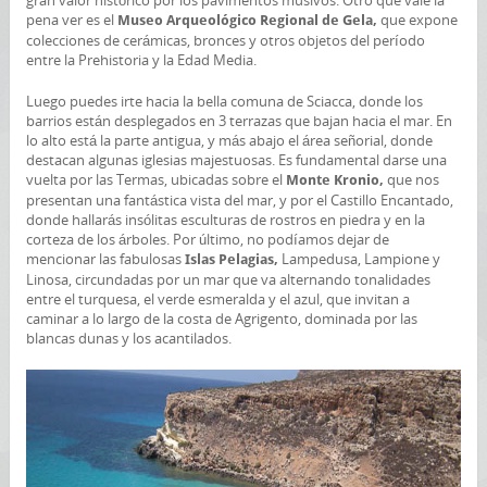
gran valor histórico por los pavimentos musivos. Otro que vale la
pena ver es el
que expone
Museo Arqueológico Regional de Gela,
colecciones de cerámicas, bronces y otros objetos del período
entre la Prehistoria y la Edad Media.
Luego puedes irte hacia la bella comuna de Sciacca, donde los
barrios están desplegados en 3 terrazas que bajan hacia el mar. En
lo alto está la parte antigua, y más abajo el área señorial, donde
destacan algunas iglesias majestuosas. Es fundamental darse una
vuelta por las Termas, ubicadas sobre el
que nos
Monte Kronio,
presentan una fantástica vista del mar, y por el Castillo Encantado,
donde hallarás insólitas esculturas de rostros en piedra y en la
corteza de los árboles. Por último, no podíamos dejar de
mencionar las fabulosas
Lampedusa, Lampione y
Islas Pelagias,
Linosa, circundadas por un mar que va alternando tonalidades
entre el turquesa, el verde esmeralda y el azul, que invitan a
caminar a lo largo de la costa de Agrigento, dominada por las
blancas dunas y los acantilados.