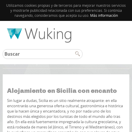
Utilizamos cookies propias y de terceros para mejorar nuestros servicios
y mostrarle publicidad relacionada con sus preferencias. Si continúa
navegando, consideramos que acepta su uso.
Más información
Inicio
Palermo
Guía de Sicilia
Alojamiento en Sicilia con encanto
Sin lugar a dudas, Sicilia es un sitio realmente atrapante: en ella
encontrarás una generosa oferta cultural, gastronómica e histórica
que la hacen única y encantadora, y no por nada uno de los
destinos más elegidos por los turistas de todo el mundo año tras
año. En ella está fuertemente impregnada la cultura grecolatina, y
está rodeada de mares (el Jónico, el Tirreno y el Mediterráneo), con