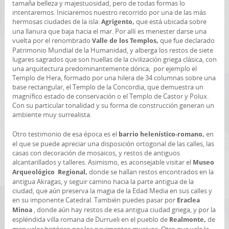
tamaña belleza y majestuosidad, pero de todas formas lo
intentaremos. Iniciaremos nuestro recorrido por una de las más
hermosas ciudades de la isla:
que está ubicada sobre
Agrigento,
una llanura que baja hacia el mar. Por allí es menester darse una
vuelta por el renombrado
que fue declarado
Valle de los Templos,
Patrimonio Mundial de la Humanidad, y alberga los restos de siete
lugares sagrados que son huellas de la civilización griega clásica, con
una arquitectura predominantemente dórica; por ejemplo el
Templo de Hera, formado por una hilera de 34 columnas sobre una
base rectangular, el Templo de la Concordia, que demuestra un
magnífico estado de conservación o el Templo de Castor y Polux.
Con su particular tonalidad y su forma de construcción generan un
ambiente muy surrealista.
Otro testimonio de esa época es el
en
barrio helenístico-romano,
el que se puede apreciar una disposición ortogonal de las calles, las
casas con decoración de mosaicos, y restos de antiguos
alcantarillados y talleres. Asimismo, es aconsejable visitar el
Museo
donde se hallan restos encontrados en la
Arqueológico Regional,
antigua Akragas, y seguir camino hacia la parte antigua de la
ciudad, que aún preserva la magia de la Edad Media en sus calles y
en su imponente Catedral. También puedes pasar por
Eraclea
, donde aún hay restos de esa antigua ciudad griega, y por la
Minoa
espléndida villa romana de Durrueli en el pueblo de
de
Realmonte,