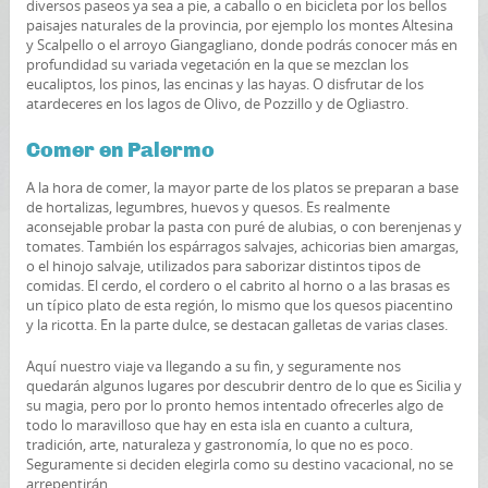
diversos paseos ya sea a pie, a caballo o en bicicleta por los bellos
paisajes naturales de la provincia, por ejemplo los montes Altesina
y Scalpello o el arroyo Giangagliano, donde podrás conocer más en
profundidad su variada vegetación en la que se mezclan los
eucaliptos, los pinos, las encinas y las hayas. O disfrutar de los
atardeceres en los lagos de Olivo, de Pozzillo y de Ogliastro.
Comer en Palermo
A la hora de comer, la mayor parte de los platos se preparan a base
de hortalizas, legumbres, huevos y quesos. Es realmente
aconsejable probar la pasta con puré de alubias, o con berenjenas y
tomates. También los espárragos salvajes, achicorias bien amargas,
o el hinojo salvaje, utilizados para saborizar distintos tipos de
comidas. El cerdo, el cordero o el cabrito al horno o a las brasas es
un típico plato de esta región, lo mismo que los quesos piacentino
y la ricotta. En la parte dulce, se destacan galletas de varias clases.
Aquí nuestro viaje va llegando a su fin, y seguramente nos
quedarán algunos lugares por descubrir dentro de lo que es Sicilia y
su magia, pero por lo pronto hemos intentado ofrecerles algo de
todo lo maravilloso que hay en esta isla en cuanto a cultura,
tradición, arte, naturaleza y gastronomía, lo que no es poco.
Seguramente si deciden elegirla como su destino vacacional, no se
arrepentirán.