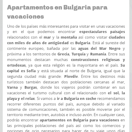
Apartamentos en Bulgaria para
vacaciones
Uno de los países más interesantes para visitar en unas vacaciones
y en el que podemos encontrar
espectaculares paisajes
relacionados con el
y la
así como visitar
mar
montaña
ciudades
es
. Está al sureste del
con miles de años de antigüedad
Bulgaria
continente europeo, bañada por las
y
aguas del Mar Negro
próxima a los territorios de
,
y
. Entre sus
Grecia
Turquía
Rumanía
monumentos destacan muchas
construcciones religiosas y
, ya que esta religión es la mayoritaria en el país.
ortodoxas
Su
y está situada al norte de Bulgaria, igual que la
capital es Sofía
segunda ciudad más grande:
. Entre los destinos más
Plovdiv
turísticos también destacan dos poblaciones cercanas al mar,
y
, donde los viajeros podrán combinar en sus
Varna
Burgas
vacaciones el turismo cultural con el relacionado con
el
sol, la
. Si vamos a
recomendamos
playa y el relax
ir a Bulgaria en coche
recorrer diferentes puntos del país, aunque debido al variado
sistema de comunicaciones, también es posible moverse por el
territorio mediante tren, autobús e incluso avión. En cualquier caso,
podrás encontrar
en
apartamentos en Bulgaria para vacaciones
las principales poblaciones del país así como los comercios y
opciones de ocio necesarios para hacer de tu viaje unos días