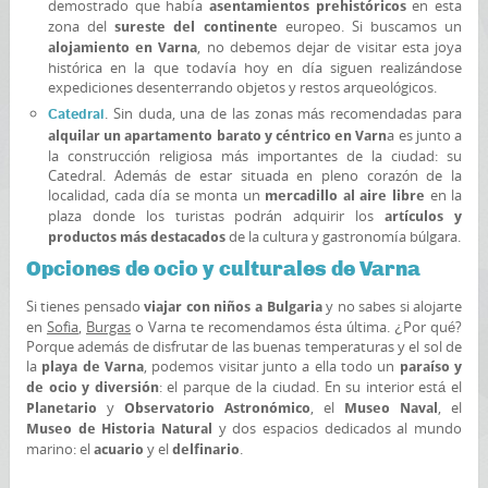
demostrado que había
en esta
asentamientos prehistóricos
zona del
europeo. Si buscamos un
sureste del continente
, no debemos dejar de visitar esta joya
alojamiento en Varna
histórica en la que todavía hoy en día siguen realizándose
expediciones desenterrando objetos y restos arqueológicos.
. Sin duda, una de las zonas más recomendadas para
Catedral
a es junto a
alquilar un apartamento barato y céntrico en Varn
la construcción religiosa más importantes de la ciudad: su
Catedral. Además de estar situada en pleno corazón de la
localidad, cada día se monta un
en la
mercadillo al aire libre
plaza donde los turistas podrán adquirir los
artículos y
de la cultura y gastronomía búlgara.
productos más destacados
Opciones de ocio y culturales de Varna
Si tienes pensado
y no sabes si alojarte
viajar con niños a Bulgaria
en
Sofia
,
Burgas
o Varna te recomendamos ésta última. ¿Por qué?
Porque además de disfrutar de las buenas temperaturas y el sol de
la
, podemos visitar junto a ella todo un
playa de Varna
paraíso y
: el parque de la ciudad. En su interior está el
de ocio y diversión
y
, el
, el
Planetario
Observatorio Astronómico
Museo Naval
y dos espacios dedicados al mundo
Museo de Historia Natural
marino: el
y el
.
acuario
delfinario