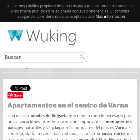
Utilizamos cookies propias y de terceros para mejorar nuestros servicios
y mostrarle publicidad relacionada con sus preferencias. Si continúa
navegando, consideramos que acepta su uso.
Más información
Inicio
Bulgaria
Save
Apartamentos en el centro de Varna
Una de las
que reúnen todo lo necesario para
ciudades de Bulgaria
unas vacaciones donde encontrar importantes
,
monumentos
naturales y las
más populares del país es
. Es
paisajes
playas
Varna
considerada la tercera más poblada, está en la
del
costa norte
territorio búlgaro y bañada por las
. Pero
aguas del Mar Negro