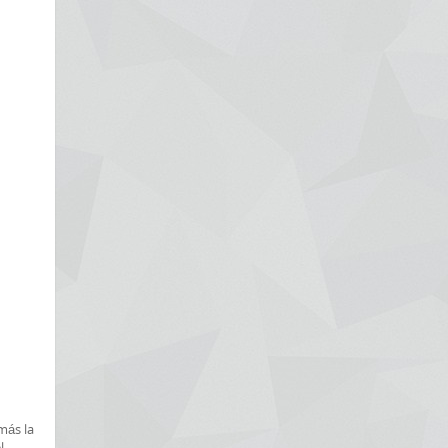
más la
l