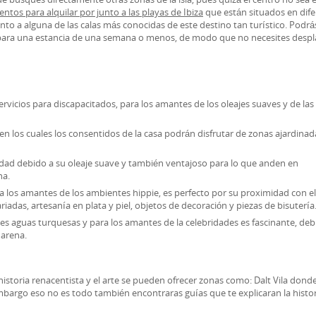
ntos para alquilar por junto a las playas de Ibiza
que están situados en dif
unto a alguna de las calas más conocidas de este destino tan turístico. Podrá
 para una estancia de una semana o menos, de modo que no necesites despl
ervicios para discapacitados, para los amantes de los oleajes suaves y de las
, en los cuales los consentidos de la casa podrán disfrutar de zonas ajardinad
idad debido a su oleaje suave y también ventajoso para lo que anden en
na.
a los amantes de los ambientes hippie, es perfecto por su proximidad con el
das, artesanía en plata y piel, objetos de decoración y piezas de bisutería
s aguas turquesas y para los amantes de la celebridades es fascinante, deb
arena.
istoria renacentista y el arte se pueden ofrecer zonas como: Dalt Vila dond
mbargo eso no es todo también encontraras guías que te explicaran la histor