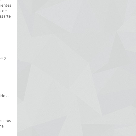
erentes
s de
azarte
as y
.
ido a
e serás
ia