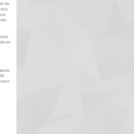
has de
erano
asta
cida
gares
ado en
debido
00,
dinero