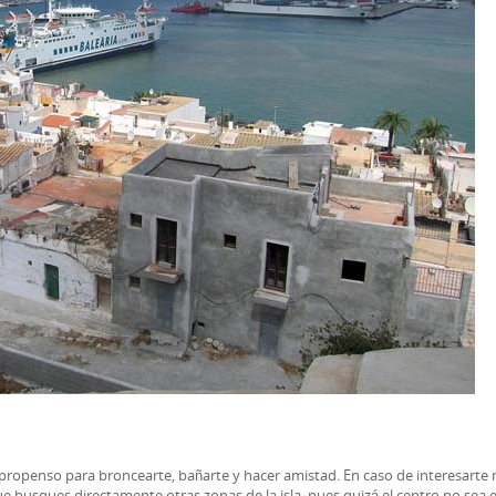
propenso para broncearte, bañarte y hacer amistad. En caso de interesarte 
e busques directamente otras zonas de la isla, pues quizá el centro no sea e