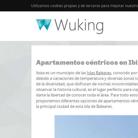
Utilizamos cookies propias y de terceros para mejorar nuestr
Inicio
Ibiza ciudad
Guía de Ibiza
Apartamentos céntricos en Ib
Ibiza es un municipio de las
Islas Baleares
, conocido por 
debido a variaciones de temperatura y diversas zonas tu
de la diversidad, que disfrutan de noches incontrolable
observar la historia cultural, es el lugar perfecto para 
darte la libertad de conocer toda el área. Para todo e
proponemos diferentes opciones de apartamentos céntri
la principal ciudad de esta isla de Baleares.