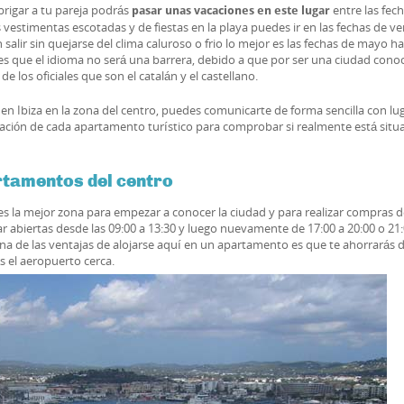
abrigar a tu pareja podrás
entre las fec
pasar unas vacaciones en este lugar
las vestimentas escotadas y de fiestas en la playa puedes ir en las fechas de v
salir sin quejarse del clima caluroso o frio lo mejor es las fechas de mayo h
 es que el idioma no será una barrera, debido a que por ser una ciudad cono
e los oficiales que son el catalán y el castellano.
en Ibiza en la zona del centro, puedes comunicarte de forma sencilla con lu
ación de cada apartamento turístico para comprobar si realmente está situ
rtamentos del centro
 es la mejor zona para empezar a conocer la ciudad y para realizar compras 
 abiertas desde las 09:00 a 13:30 y luego nuevamente de 17:00 a 20:00 o 21:
Una de las ventajas de alojarse aquí en un apartamento es que te ahorrarás 
s el aeropuerto cerca.