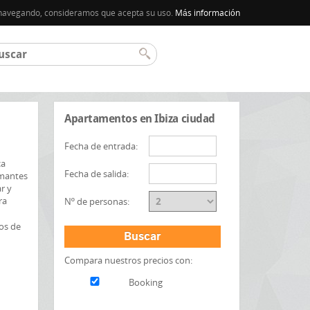
úa navegando, consideramos que acepta su uso.
Más información
Apartamentos en Ibiza ciudad
Fecha de entrada:
ca
Fecha de salida:
amantes
r y
ra
Nº de personas:
os de
Buscar
Compara nuestros precios con:
Booking