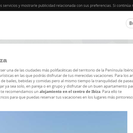
os servicios y mostrarle publicidad relacionada con sus preferencias. Si contin
iza
ser una de las ciudades más polifacéticas del territorio de la Península Ibéri
rísticas en las que podrás disfrutar de tus merecidas vacaciones. Para los 
s de bailes, bebidas y comidas pero al mismo tiempo la tranquilidad de pasea
viajar ya sea solo, en pareja o en grupo y disfrutar de un buen apartamento pa
sto te recomendamos un
. Para ello te
alojamiento en el centro de Ibiza
cos para que puedas reservar tus vacaciones en los lugares más pintoresc