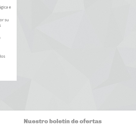
ágica e
por su
s
0
dos
Nuestro boletín de ofertas