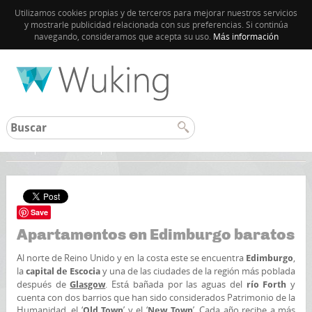
Utilizamos cookies propias y de terceros para mejorar nuestros servicios
y mostrarle publicidad relacionada con sus preferencias. Si continúa
navegando, consideramos que acepta su uso.
Más información
Inicio
Reino Unido
Save
Apartamentos en Edimburgo baratos
Al norte de Reino Unido y en la costa este se encuentra
,
Edimburgo
la
y una de las ciudades de la región más poblada
capital de Escocia
después de
. Está bañada por las aguas del
y
Glasgow
río Forth
cuenta con dos barrios que han sido considerados Patrimonio de la
Humanidad, el ‘
’ y el ‘
’. Cada año recibe a más
Old Town
New Town