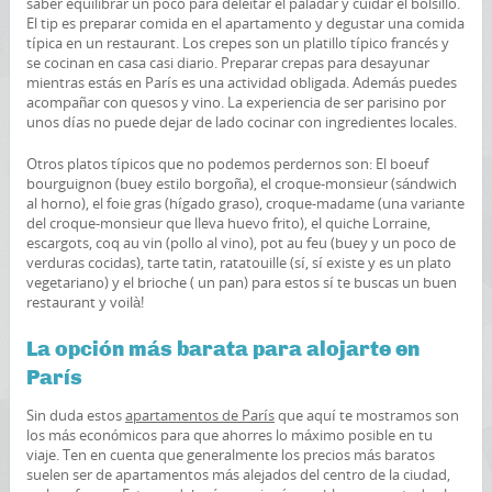
saber equilibrar un poco para deleitar el paladar y cuidar el bolsillo.
El tip es preparar comida en el apartamento y degustar una comida
típica en un restaurant. Los crepes son un platillo típico francés y
se cocinan en casa casi diario. Preparar crepas para desayunar
mientras estás en París es una actividad obligada. Además puedes
acompañar con quesos y vino. La experiencia de ser parisino por
unos días no puede dejar de lado cocinar con ingredientes locales.
Otros platos típicos que no podemos perdernos son: El boeuf
bourguignon (buey estilo borgoña), el croque-monsieur (sándwich
al horno), el foie gras (hígado graso), croque-madame (una variante
del croque-monsieur que lleva huevo frito), el quiche Lorraine,
escargots, coq au vin (pollo al vino), pot au feu (buey y un poco de
verduras cocidas), tarte tatin, ratatouille (sí, sí existe y es un plato
vegetariano) y el brioche ( un pan) para estos sí te buscas un buen
restaurant y voilà!
La opción más barata para alojarte en
París
Sin duda estos
apartamentos de París
que aquí te mostramos son
los más económicos para que ahorres lo máximo posible en tu
viaje. Ten en cuenta que generalmente los precios más baratos
suelen ser de apartamentos más alejados del centro de la ciudad,