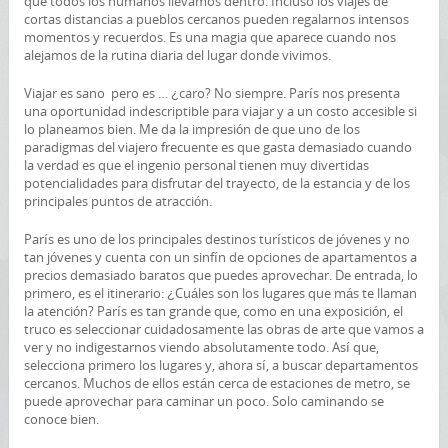
que todos los humanos llevamos dentro. Incluso los viajes de
cortas distancias a pueblos cercanos pueden regalarnos intensos
momentos y recuerdos. Es una magia que aparece cuando nos
alejamos de la rutina diaria del lugar donde vivimos.
Viajar es sano pero es … ¿caro? No siempre. París nos presenta
una oportunidad indescriptible para viajar y a un costo accesible si
lo planeamos bien. Me da la impresión de que uno de los
paradigmas del viajero frecuente es que gasta demasiado cuando
la verdad es que el ingenio personal tienen muy divertidas
potencialidades para disfrutar del trayecto, de la estancia y de los
principales puntos de atracción.
París es uno de los principales destinos turísticos de jóvenes y no
tan jóvenes y cuenta con un sinfín de opciones de apartamentos a
precios demasiado baratos que puedes aprovechar. De entrada, lo
primero, es el itinerario: ¿Cuáles son los lugares que más te llaman
la atención? París es tan grande que, como en una exposición, el
truco es seleccionar cuidadosamente las obras de arte que vamos a
ver y no indigestarnos viendo absolutamente todo. Así que,
selecciona primero los lugares y, ahora sí, a buscar departamentos
cercanos. Muchos de ellos están cerca de estaciones de metro, se
puede aprovechar para caminar un poco. Solo caminando se
conoce bien.