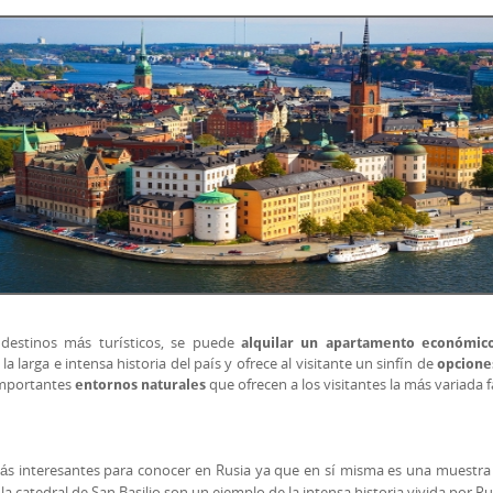
 destinos más turísticos, se puede
alquilar un apartamento económic
larga e intensa historia del país y ofrece al visitante un sinfín de
opcione
importantes
que ofrecen a los visitantes la más variada 
entornos naturales
s más interesantes para conocer en Rusia ya que en sí misma es una muest
 catedral de San Basilio son un ejemplo de la intensa historia vivida por Rus