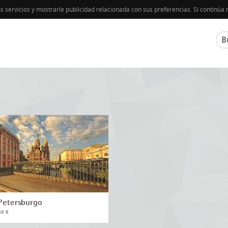
os servicios y mostrarle publicidad relacionada con sus preferencias. Si contin
Petersburgo
46 €