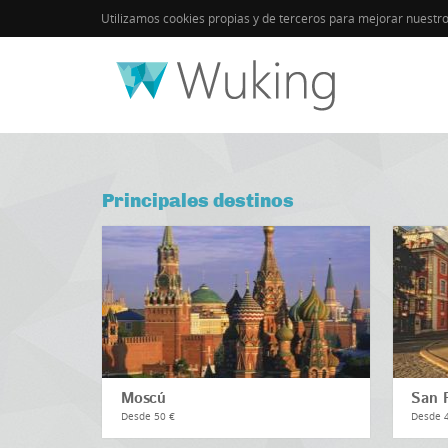
Utilizamos cookies propias y de terceros para mejorar nuestr
Inicio
Principales destinos
Moscú
San 
Desde 50 €
Desde 