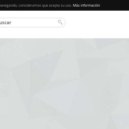
úa navegando, consideramos que acepta su uso.
Más información