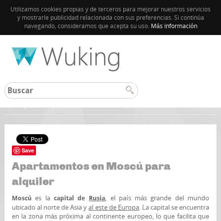
Utilizamos cookies propias y de terceros para mejorar nuestros servicios
y mostrarle publicidad relacionada con sus preferencias. Si continúa
navegando, consideramos que acepta su uso.
Más información
Inicio
Rusia
Save
Apartamentos en Moscú para
alquiler
es la
, el país más grande del mundo
Moscú
capital de
Rusia
ubicado al norte de Asia y
al este de Europa
. La capital se encuentra
en la zona más próxima al continente europeo, lo que facilita que