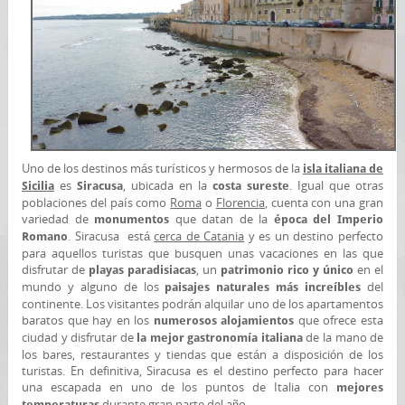
Uno de los destinos más turísticos y hermosos de la
isla italiana de
es
, ubicada en la
. Igual que otras
Sicilia
Siracusa
costa sureste
poblaciones del país como
Roma
o
Florencia
, cuenta con una gran
variedad de
que datan de la
monumentos
época del Imperio
. Siracusa está
cerca de Catania
y es un destino perfecto
Romano
para aquellos turistas que busquen unas vacaciones en las que
disfrutar de
, un
en el
playas paradisiacas
patrimonio rico y único
mundo y alguno de los
del
paisajes naturales más increíbles
continente. Los visitantes podrán alquilar uno de los apartamentos
baratos que hay en los
que ofrece esta
numerosos alojamientos
ciudad y disfrutar de
de la mano de
la mejor gastronomía italiana
los bares, restaurantes y tiendas que están a disposición de los
turistas. En definitiva, Siracusa es el destino perfecto para hacer
una escapada en uno de los puntos de Italia con
mejores
durante gran parte del año.
temperaturas