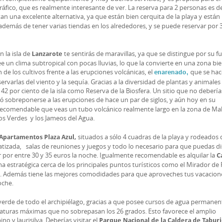
fico, que es realmente interesante de ver. La reserva para 2 personas es d
an una excelente alternativa, ya que están bien cerquita de la playa y está
además de tener varias tiendas en los alrededores, y se puede reservar por 
n la isla de
te sentirás de maravillas, ya que se distingue por su f
Lanzarote
see un clima subtropical con pocas lluvias, lo que la convierte en una zona bi
de los cultivos frente a las erupciones volcánicas, el
que se hac
enarenado,
varlas del viento y la sequía. Gracias a la diversidad de plantas y animales 
42 por ciento de la isla como Reserva de la Biosfera. Un sitio que no debería
ó sobreponerse a las erupciones de hace un par de siglos, y aún hoy en su
recomendable que veas un tubo volcánico realmente largo en la zona de Ma
os Verdes y los Jameos del Agua.
situados a sólo 4 cuadras de la playa y rodeados 
Apartamentos Plaza Azul,
atizada, salas de reuniones y juegos y todo lo necesario para que puedas di
 por entre 30 y 35 euros la noche. Igualmente recomendable es alquilar la
C
a estratégica cerca de los principales puntos turísticos como el Mirador de
ya. Además tiene las mejores comodidades para que aproveches tus vacacion
oche.
verde de todo el archipiélago, gracias a que posee cursos de agua permanen
uras máximas que no sobrepasan los 26 grados. Esto favorece el amplio
no y laurisilva. Deberías visitar el
Parque Nacional de la Caldera de Tabur