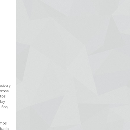
usiva y
nerosa
ntos
Hay
iños,
amos
itada.