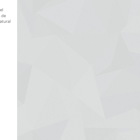
el
s de
atural