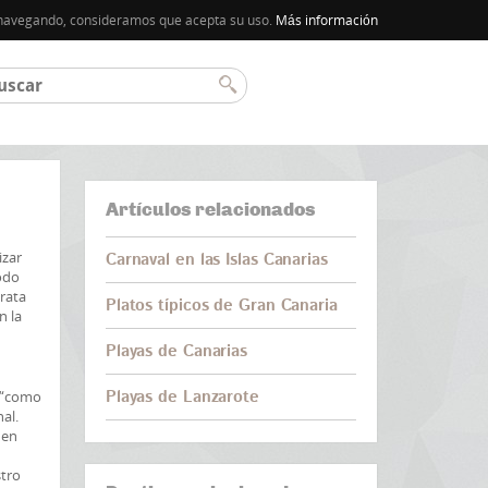
úa navegando, consideramos que acepta su uso.
Más información
Artículos relacionados
izar
Carnaval en las Islas Canarias
odo
rata
Platos típicos de Gran Canaria
n la
Playas de Canarias
Playas de Lanzarote
r “como
al.
 en
stro