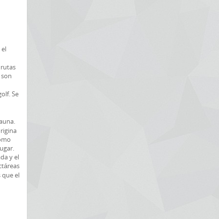
 el
 rutas
a son
olf. Se
fauna.
rigina
como
lugar.
da y el
ctáreas
 que el