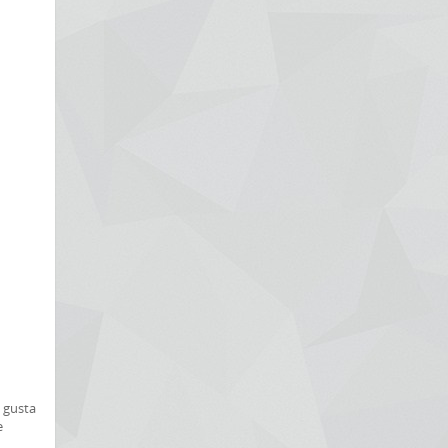
s gusta
e