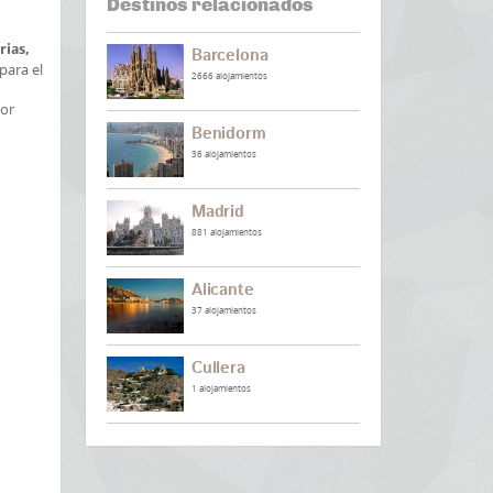
Destinos relacionados
rias,
Barcelona
para el
2666 alojamientos
por
Benidorm
36 alojamientos
Madrid
881 alojamientos
Alicante
37 alojamientos
Cullera
1 alojamientos