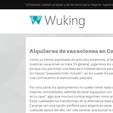
Utilizamos cookies propias y de terceros para mejorar nuestr
Inicio
Islas Canarias
Guía de Canarias
Alquileres de vacaciones en C
Como ya hemos expresado en artículos anteriores, el t
nuestras vacaciones se trata. En general, sugerimos lo
porque nos permiten una libertad e independencia par
los típicos “paquetes todo incluido”, en los cuales los 
cual contratamos el mencionado paquete.
Por otra parte, los apartamentos no suelen tener nada q
mejores comodidades, además de estar equipados con to
en tu casa”, algo que muchos turistas esgrimen como ar
Estas cualidades los transforman en la alternativa ideal
Canarias son una opción perfecta para alojarte en estas 
cualquier época del año, tan sólo tendrás que buscar la m