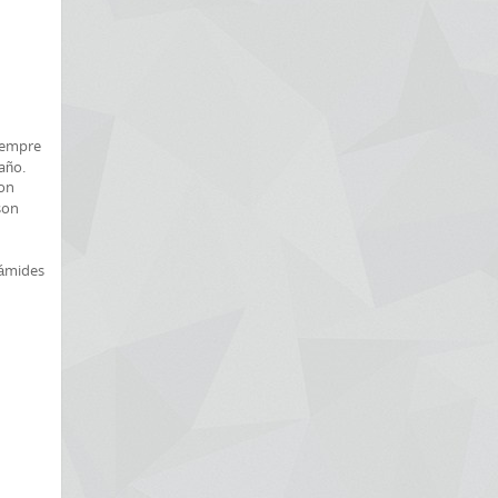
siempre
año.
con
son
rámides