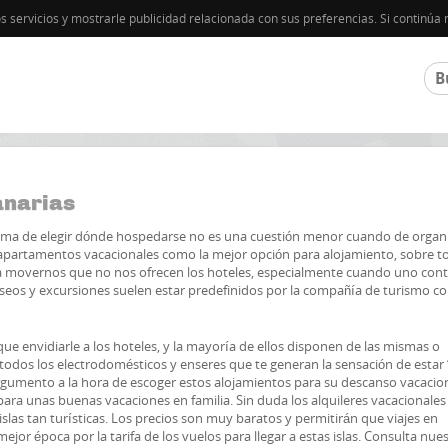
os servicios y mostrarle publicidad relacionada con sus preferencias. Si contin
anarias
ema de elegir dónde hospedarse no es una cuestión menor cuando de organ
s apartamentos vacacionales como la mejor opción para alojamiento, sobre t
a movernos que no nos ofrecen los hoteles, especialmente cuando uno cont
paseos y excursiones suelen estar predefinidos por la compañía de turismo co
ue envidiarle a los hoteles, y la mayoría de ellos disponen de las mismas o
dos los electrodomésticos y enseres que te generan la sensación de esta
gumento a la hora de escoger estos alojamientos para su descanso vacacion
 para unas buenas vacaciones en familia. Sin duda los alquileres vacacionales
islas tan turísticas. Los precios son muy baratos y permitirán que viajes en
ejor época por la tarifa de los vuelos para llegar a estas islas. Consulta nue