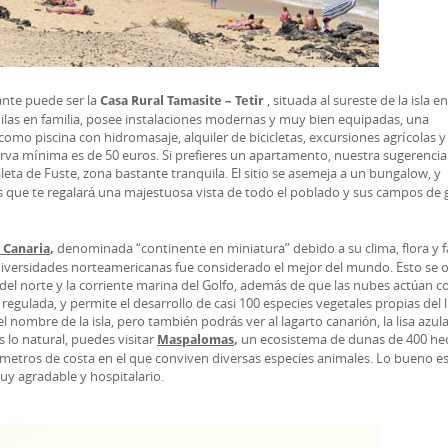
sante puede ser la
, situada al sureste de la isla en
Casa Rural Tamasite – Tetir
uilas en familia, posee instalaciones modernas y muy bien equipadas, una
omo piscina con hidromasaje, alquiler de bicicletas, excursiones agrícolas y
serva mínima es de 50 euros. Si prefieres un apartamento, nuestra sugerenci
aleta de Fuste, zona bastante tranquila. El sitio se asemeja a un bungalow, y
 que te regalará una majestuosa vista de todo el poblado y sus campos de g
denominada “continente en miniatura” debido a su clima, flora y 
 Canaria
,
universidades norteamericanas fue considerado el mejor del mundo. Esto se o
 del norte y la corriente marina del Golfo, además de que las nubes actúan 
 regulada, y permite el desarrollo de casi 100 especies vegetales propias del 
l nombre de la isla, pero también podrás ver al lagarto canarión, la lisa azula
s lo natural, puedes visitar
un ecosistema de dunas de 400 he
Maspalomas
,
lómetros de costa en el que conviven diversas especies animales. Lo bueno es
y agradable y hospitalario.