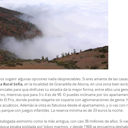
mos sugerir algunas opciones nada despreciables. Si eres amante de las casas
en la localidad de Granadilla de Abona, en una zona bien excl
a Rural Sofía,
esenciales para que disfrutes tu estadía de la mejor forma, entre ellos una ge
euros, mientras que para 3 o 4 es de 90. O puedes inclinarte por los apartame
 El Pris, donde podrás relajarte sin toparte con aglomeraciones de gente. 
 acuáticos. Además la vista es fabulosa desde el apartamento, y si vas con n
n parque con juegos infantiles. La reserva mínima es de 33 euros la noche.
atalogada asimismo como la más antigua, con casi 38 millones de años. Si v
 época estaba poblada por lobos marinos, y desde 1968 se encuentra deshab