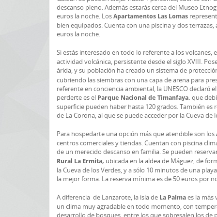
descanso pleno. Además estarás cerca del Museo Etnográ
euros la noche. Los
represent
Apartamentos Las Lomas
bien equipados. Cuenta con una piscina y dos terrazas, 
euros la noche.
Si estás interesado en todo lo referente a los volcanes, e
actividad volcánica, persistente desde el siglo XVIII. Po
árida, y su población ha creado un sistema de protección 
cubriendo las siembras con una capa de arena para preser
referente en conciencia ambiental, la UNESCO declaró el 
perderte es el
que debi
Parque Nacional de Timanfaya,
superficie pueden haber hasta 120 grados. También es 
de La Corona, al que se puede acceder por la Cueva de l
Para hospedarte una opción más que atendible son los
centros comerciales y tiendas. Cuentan con piscina clim
de un merecido descanso en familia. Se pueden reservar
ubicada en la aldea de Máguez, de form
Rural La Ermita,
la Cueva de los Verdes, y a sólo 10 minutos de una pla
la mejor forma. La reserva mínima es de 50 euros por n
A diferencia de Lanzarote, la isla de
es la más 
La Palma
un clima muy agradable en todo momento, con temperat
desarrollo de bosques, entre los que sobresalen los de pi