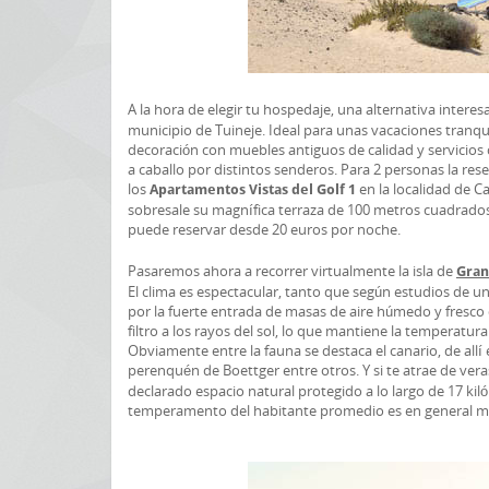
A la hora de elegir tu hospedaje, una alternativa intere
municipio de Tuineje. Ideal para unas vacaciones tranq
decoración con muebles antiguos de calidad y servicios c
a caballo por distintos senderos. Para 2 personas la re
los
en la localidad de C
Apartamentos Vistas del Golf 1
sobresale su magnífica terraza de 100 metros cuadrados
puede reservar desde 20 euros por noche.
Pasaremos ahora a recorrer virtualmente la isla de
Gran
El clima es espectacular, tanto que según estudios de 
por la fuerte entrada de masas de aire húmedo y fresco
filtro a los rayos del sol, lo que mantiene la temperatura
Obviamente entre la fauna se destaca el canario, de allí e
perenquén de Boettger entre otros. Y si te atrae de vera
declarado espacio natural protegido a lo largo de 17 ki
temperamento del habitante promedio es en general mu