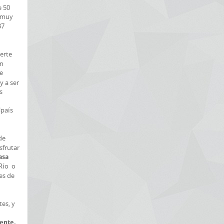
e 50
n muy
37
uerte
en
e
y a ser
s
lpaís
de
sfrutar
asa
 Río o
es de
tes, y
iente,