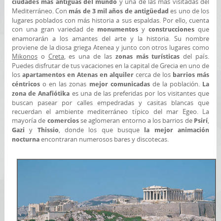
y una de las más visitadas del
ciudades más antiguas del mundo
Mediterráneo. Con
es uno de los
más de 3 mil años de antigüedad
lugares poblados con más historia a sus espaldas. Por ello, cuenta
con una gran variedad de
y
que
monumentos
construcciones
enamorarán a los amantes del arte y la historia. Su nombre
proviene de la diosa griega Atenea y junto con otros lugares como
Mikonos
o
Creta
, es una de las
del país.
zonas más turísticas
Puedes disfrutar de tus vacaciones en la capital de Grecia en uno de
los
cerca de los
apartamentos en Atenas en alquiler
barrios más
o en las zonas
de la población.
céntricos
mejor comunicadas
La
es una de las preferidas por los visitantes que
zona de Anafiótika
buscan pasear por calles empedradas y casitas blancas que
recuerdan el ambiente mediterráneo típico del mar Egeo. La
mayoría de
se aglomeran entorno a los barrios de
,
comercios
Psirí
y
, donde los que busque
Gazi
Thissio
la mejor animación
encontraran numerosos bares y discotecas.
nocturna