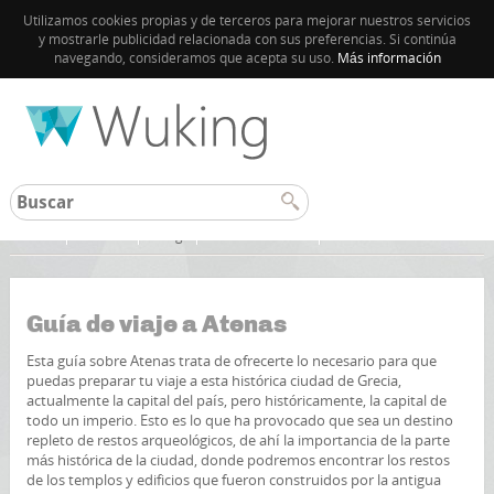
Utilizamos cookies propias y de terceros para mejorar nuestros servicios
y mostrarle publicidad relacionada con sus preferencias. Si continúa
navegando, consideramos que acepta su uso.
Más información
Atenas
Grecia
Blog
Guía de Grecia
Guía de viaje a Atenas
Esta guía sobre Atenas trata de ofrecerte lo necesario para que
puedas preparar tu viaje a esta histórica ciudad de Grecia,
actualmente la capital del país, pero históricamente, la capital de
todo un imperio. Esto es lo que ha provocado que sea un destino
repleto de restos arqueológicos, de ahí la importancia de la parte
más histórica de la ciudad, donde podremos encontrar los restos
de los templos y edificios que fueron construidos por la antigua