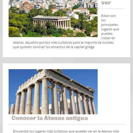
ver
Estos son
los
principales
lugares que
puedes
visitar en
Atenas, aquellos puntos más turísticos para la mayoría de turistas
que quieren conocer los encantos de la capital griega.
Conocer la Atenas antigua
Encuentra los lugares más turísticos que puedes ver en la Atenas más