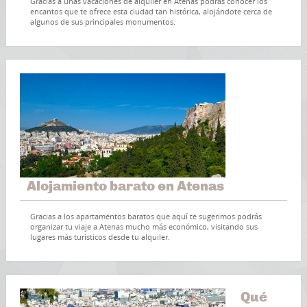
Gracias a unas vacaciones de alquiler en Atenas podrás conocer los
encantos que te ofrece esta ciudad tan histórica, alojándote cerca de
algunos de sus principales monumentos.
Alojamiento barato en Atenas
Gracias a los apartamentos baratos que aquí te sugerimos podrás
organizar tu viaje a Atenas mucho más económico, visitando sus
lugares más turísticos desde tu alquiler.
Qué