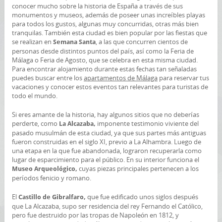
conocer mucho sobre la historia de España a través de sus
monumentos y museos, además de poseer unas increíbles playas
para todos los gustos, algunas muy concurridas, otras más bien
tranquilas. También esta ciudad es bien popular por las fiestas que
se realizan en
, a las que concurren cientos de
Semana Santa
personas desde distintos puntos del país, así como la Feria de
Málaga o Feria de Agosto, que se celebra en esta misma ciudad.
Para encontrar alojamiento durante estas fechas tan señaladas
puedes buscar entre los
apartamentos de Málaga
para reservar tus
vacaciones y conocer estos eventos tan relevantes para turistas de
todo el mundo.
Si eres amante de la historia, hay algunos sitios que no deberías
perderte, como
imponente testimonio viviente del
La Alcazaba,
pasado musulmán de esta ciudad, ya que sus partes más antiguas
fueron construidas en el siglo XI, previo a La Alhambra. Luego de
una etapa en la que fue abandonada, lograron recuperarla como
lugar de esparcimiento para el público. En su interior funciona el
cuyas piezas principales pertenecen a los
Museo Arqueológico,
períodos fenicio y romano.
El
que fue edificado unos siglos después
Castillo de Gibralfaro,
que La Alcazaba, supo ser residencia del rey Fernando el Católico,
pero fue destruido por las tropas de Napoleón en 1812, y