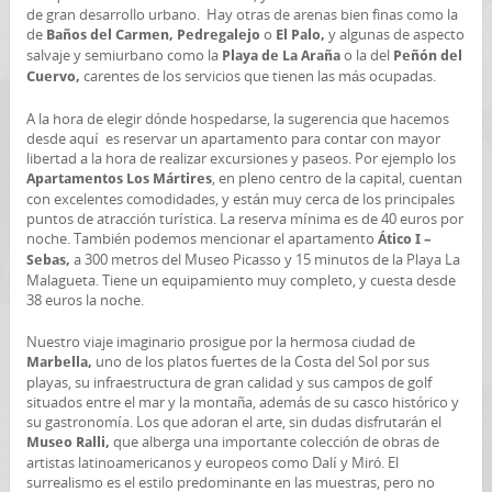
de gran desarrollo urbano. Hay otras de arenas bien finas como la
de
o
y algunas de aspecto
Baños del Carmen, Pedregalejo
El Palo,
salvaje y semiurbano como la
o la del
Playa de La Araña
Peñón del
carentes de los servicios que tienen las más ocupadas.
Cuervo,
A la hora de elegir dónde hospedarse, la sugerencia que hacemos
desde aquí es reservar un apartamento para contar con mayor
libertad a la hora de realizar excursiones y paseos. Por ejemplo los
, en pleno centro de la capital, cuentan
Apartamentos Los Mártires
con excelentes comodidades, y están muy cerca de los principales
puntos de atracción turística. La reserva mínima es de 40 euros por
noche. También podemos mencionar el apartamento
Ático I –
a 300 metros del Museo Picasso y 15 minutos de la Playa La
Sebas,
Malagueta. Tiene un equipamiento muy completo, y cuesta desde
38 euros la noche.
Nuestro viaje imaginario prosigue por la hermosa ciudad de
uno de los platos fuertes de la Costa del Sol por sus
Marbella,
playas, su infraestructura de gran calidad y sus campos de golf
situados entre el mar y la montaña, además de su casco histórico y
su gastronomía. Los que adoran el arte, sin dudas disfrutarán el
que alberga una importante colección de obras de
Museo Ralli,
artistas latinoamericanos y europeos como Dalí y Miró. El
surrealismo es el estilo predominante en las muestras, pero no