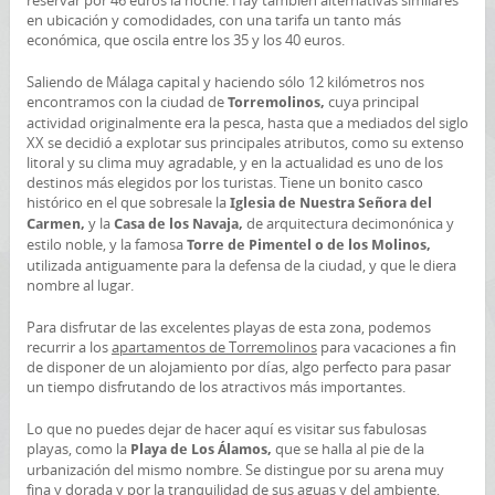
reservar por 46 euros la noche. Hay también alternativas similares
en ubicación y comodidades, con una tarifa un tanto más
económica, que oscila entre los 35 y los 40 euros.
Saliendo de Málaga capital y haciendo sólo 12 kilómetros nos
encontramos con la ciudad de
cuya principal
Torremolinos,
actividad originalmente era la pesca, hasta que a mediados del siglo
XX se decidió a explotar sus principales atributos, como su extenso
litoral y su clima muy agradable, y en la actualidad es uno de los
destinos más elegidos por los turistas. Tiene un bonito casco
histórico en el que sobresale la
Iglesia de Nuestra Señora del
y la
de arquitectura decimonónica y
Carmen,
Casa de los Navaja,
estilo noble, y la famosa
Torre de Pimentel o de los Molinos,
utilizada antiguamente para la defensa de la ciudad, y que le diera
nombre al lugar.
Para disfrutar de las excelentes playas de esta zona, podemos
recurrir a los
apartamentos de Torremolinos
para vacaciones a fin
de disponer de un alojamiento por días, algo perfecto para pasar
un tiempo disfrutando de los atractivos más importantes.
Lo que no puedes dejar de hacer aquí es visitar sus fabulosas
playas, como la
que se halla al pie de la
Playa de Los Álamos,
urbanización del mismo nombre. Se distingue por su arena muy
fina y dorada y por la tranquilidad de sus aguas y del ambiente,