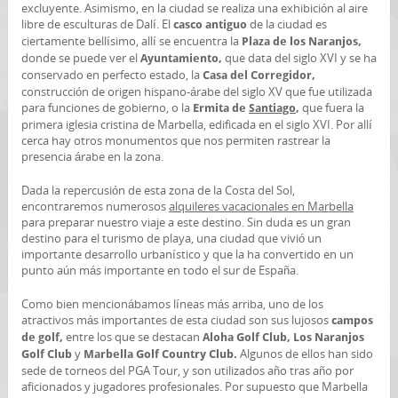
excluyente. Asimismo, en la ciudad se realiza una exhibición al aire
libre de esculturas de Dalí. El
de la ciudad es
casco antiguo
ciertamente bellísimo, allí se encuentra la
Plaza de los Naranjos,
donde se puede ver el
que data del siglo XVI y se ha
Ayuntamiento,
conservado en perfecto estado, la
Casa del Corregidor,
construcción de origen hispano-árabe del siglo XV que fue utilizada
para funciones de gobierno, o la
que fuera la
Ermita de
Santiago
,
primera iglesia cristina de Marbella, edificada en el siglo XVI. Por allí
cerca hay otros monumentos que nos permiten rastrear la
presencia árabe en la zona.
Dada la repercusión de esta zona de la Costa del Sol,
encontraremos numerosos
alquileres vacacionales en Marbella
para preparar nuestro viaje a este destino. Sin duda es un gran
destino para el turismo de playa, una ciudad que vivió un
importante desarrollo urbanístico y que la ha convertido en un
punto aún más importante en todo el sur de España.
Como bien mencionábamos líneas más arriba, uno de los
atractivos más importantes de esta ciudad son sus lujosos
campos
entre los que se destacan
de golf,
Aloha Golf Club, Los Naranjos
y
Algunos de ellos han sido
Golf Club
Marbella Golf Country Club.
sede de torneos del PGA Tour, y son utilizados año tras año por
aficionados y jugadores profesionales. Por supuesto que Marbella