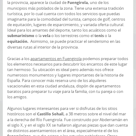
la provincia, aparece la ciudad de
uno de los
Fuengirola,
municipios más poblados de la zona. Tiene una extensa tradición
turística, por lo cual cuenta con todos los servicios que puedas
imaginarte para la comodidad del turista, campos de golf, centros
de equitación, lugares de esparcimiento, y variada oferta cultural.
Ideal para los amantes del deporte, tanto los acuáticos como el
o la
o los terrestres como el
o la
submarinismo
vela
tenis
Asimismo, se puede practicar el senderismo en las
equitación.
diversas rutas al interior de la provincia.
Gracias a los
apartamentos en Fuengirola
podemos preparar todos
los elementos necesarios para descubrir los encantos de este lugar
tan hermoso. Su ubicación es ideal pero además nos ofrece
numerosos monumentos y lugares importantes de la historia de
España. Para conocer más reserva uno de los alquileres
vacacionales en esta ciudad andaluza, dispón de apartamentos
baratos para preparar tu viaje para la familia, con tu pareja o con
los amigos.
Algunos lugares interesantes para ver si disfrutas de los sitios
históricos son el
a 38 metros sobre el nivel del mar
Castillo Sohail,
a la derecha del Río Fuengirola. Fue construido por Abderramán en
el siglo X, y en el siglo XX se hallaron algunas piezas que dan cuenta
de distintos asentamientos en el área, especialmente el de los