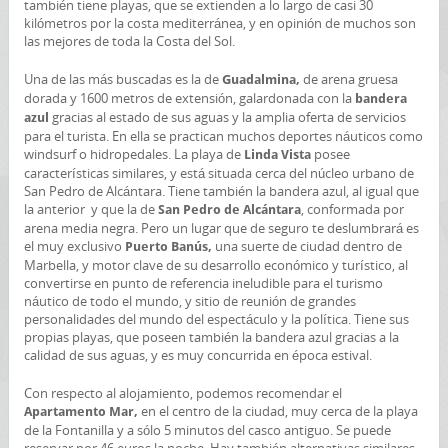
también tiene playas, que se extienden a lo largo de casi 30
kilómetros por la costa mediterránea, y en opinión de muchos son
las mejores de toda la Costa del Sol.
Una de las más buscadas es la de
de arena gruesa
Guadalmina,
dorada y 1600 metros de extensión, galardonada con la
bandera
gracias al estado de sus aguas y la amplia oferta de servicios
azul
para el turista. En ella se practican muchos deportes náuticos como
windsurf o hidropedales. La playa de
posee
Linda Vista
características similares, y está situada cerca del núcleo urbano de
San Pedro de Alcántara. Tiene también la bandera azul, al igual que
la anterior y que la de
, conformada por
San Pedro de Alcántara
arena media negra. Pero un lugar que de seguro te deslumbrará es
el muy exclusivo
una suerte de ciudad dentro de
Puerto Banús,
Marbella, y motor clave de su desarrollo económico y turístico, al
convertirse en punto de referencia ineludible para el turismo
náutico de todo el mundo, y sitio de reunión de grandes
personalidades del mundo del espectáculo y la política. Tiene sus
propias playas, que poseen también la bandera azul gracias a la
calidad de sus aguas, y es muy concurrida en época estival.
Con respecto al alojamiento, podemos recomendar el
en el centro de la ciudad, muy cerca de la playa
Apartamento Mar,
de la Fontanilla y a sólo 5 minutos del casco antiguo. Se puede