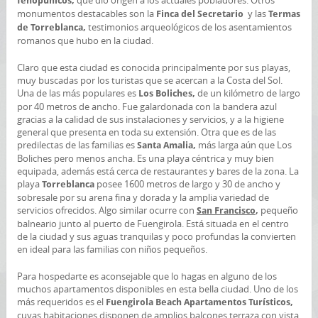
que dio origen a los actuales pobladores. Otros
fenopúnicos,
monumentos destacables son la
y las
Finca del Secretario
Termas
testimonios arqueológicos de los asentamientos
de Torreblanca,
romanos que hubo en la ciudad.
Claro que esta ciudad es conocida principalmente por sus playas,
muy buscadas por los turistas que se acercan a la Costa del Sol.
Una de las más populares es
de un kilómetro de largo
Los Boliches,
por 40 metros de ancho. Fue galardonada con la bandera azul
gracias a la calidad de sus instalaciones y servicios, y a la higiene
general que presenta en toda su extensión. Otra que es de las
predilectas de las familias es
más larga aún que Los
Santa Amalia,
Boliches pero menos ancha. Es una playa céntrica y muy bien
equipada, además está cerca de restaurantes y bares de la zona. La
playa
posee 1600 metros de largo y 30 de ancho y
Torreblanca
sobresale por su arena fina y dorada y la amplia variedad de
servicios ofrecidos. Algo similar ocurre con
pequeño
San Francisco
,
balneario junto al puerto de Fuengirola. Está situada en el centro
de la ciudad y sus aguas tranquilas y poco profundas la convierten
en ideal para las familias con niños pequeños.
Para hospedarte es aconsejable que lo hagas en alguno de los
muchos apartamentos disponibles en esta bella ciudad. Uno de los
más requeridos es el
Fuengirola Beach Apartamentos Turísticos,
cuyas habitaciones disponen de amplios balcones terraza con vista