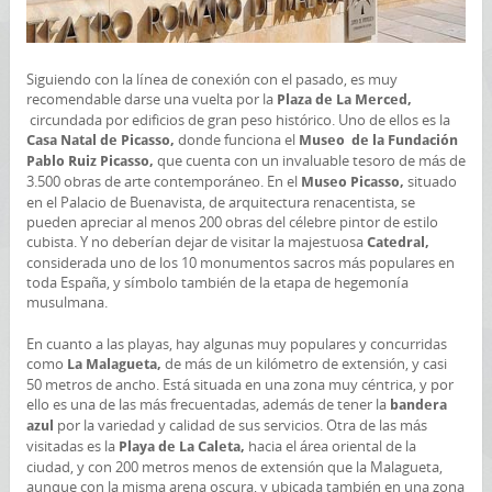
Siguiendo con la línea de conexión con el pasado, es muy
recomendable darse una vuelta por la
Plaza de La Merced,
circundada por edificios de gran peso histórico. Uno de ellos es la
donde funciona el
Casa Natal de Picasso,
Museo de la Fundación
que cuenta con un invaluable tesoro de más de
Pablo Ruiz Picasso,
3.500 obras de arte contemporáneo. En el
situado
Museo Picasso,
en el Palacio de Buenavista, de arquitectura renacentista, se
pueden apreciar al menos 200 obras del célebre pintor de estilo
cubista. Y no deberían dejar de visitar la majestuosa
Catedral,
considerada uno de los 10 monumentos sacros más populares en
toda España, y símbolo también de la etapa de hegemonía
musulmana.
En cuanto a las playas, hay algunas muy populares y concurridas
como
de más de un kilómetro de extensión, y casi
La Malagueta,
50 metros de ancho. Está situada en una zona muy céntrica, y por
ello es una de las más frecuentadas, además de tener la
bandera
por la variedad y calidad de sus servicios. Otra de las más
azul
visitadas es la
hacia el área oriental de la
Playa de La Caleta,
ciudad, y con 200 metros menos de extensión que la Malagueta,
aunque con la misma arena oscura, y ubicada también en una zona