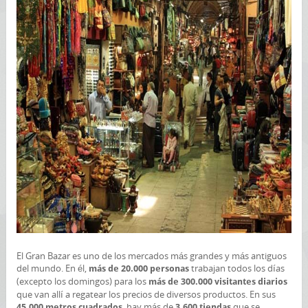
El Gran Bazar es uno de los mercados más grandes y más antiguos
del mundo. En él,
trabajan todos los días
más de 20.000 personas
(excepto los domingos) para los
más de 300.000 visitantes diarios
que van allí a regatear los precios de diversos productos. En sus
, hay más de
que se
45.000 metros cuadrados
3.600 tiendas