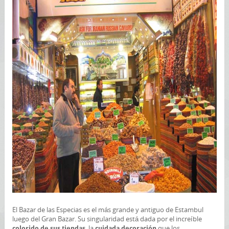
El Bazar de las Especias es el más grande y antiguo de Estambul
luego del Gran Bazar. Su singularidad está dada por el increíble
, la
que los
colorido de sus tiendas
cuidada decoración