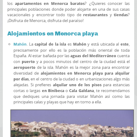
los
? ¿Quieres conocer las
apartamentos en Menorca baratos
principales poblaciones donde poder alojarte en una de sus casas
vacacionales y encontrar todo tipo de
y
?
restaurantes
tiendas
¡Disfruta de Menorca, disfruta del paraíso!
Alojamientos en Menorca playa
. La
es
y está ubicada al
,
Mahón
capital de la isla
Mahón
este
precisamente por ello es la población más oriental de toda
España. Al estar bañada por las
cuenta
aguas del Mediterráneo
con
y a pocos minutos del centro de la ciudad está el
puerto
de la isla. Mahón es la mejor zona para encontrar
aeropuerto
diversidad de
alojamientos en Menorca playa para alquilar
, en el centro de la ciudad o en urbanizaciones algo más
por días
alejadas. Si prefieres
para estancias
alquilar uno de los pisos
cortas o largas
o
, te recomendamos
en Binibeca
Cala Galdana
que dediques una jornada para visitar Mahón así como las
principales calas y playas que hay en torno a ella.