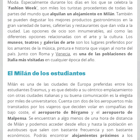
Moda. Especialmente durante los días en los que se celebra la
'
', son miles los turistas procedentes de todas las
Fashion Week
partes del mundo que
. También
alquilan un alojamiento en Milán
se pueden degustar los mejores productos gastronómicos en la
gran variedad de bares, cafeterías y restaurantes que dan vida a la
ciudad. Las opciones de ocio son innumerables, así como las
diferentes opciones relacionadas con el arte y la cultura. Los
,
y
son los lugares preferidos por
museos
teatros
galerías de arte
los amantes de la música, pintura e historia que viajan al norte del
país. Junto con Roma y
Venecia
, es
una de las poblaciones de
en cualquier época del año.
Italia más visitadas
El Milán de los estudiantes
Milán es una de las ciudades de Europa preferidas entre los
estudiantes Erasmus, y es que debido a su céntrico emplazamiento
con otras ciudades italianas y su buena comunicación es la elegida
por miles de universitarios. Cuenta con dos de los aeropuertos más
transitados por los viajeros que deciden volar en compañías de
bajo coste, el
y el
aeropuerto de Bérgamo
aeropuerto de
. Se encuentran a algo menos de una hora de distancia
Malpensa
de Milán y podemos acceder desde ellos y hasta la población en
autobuses que salen con bastante frecuencia y son bastante
económicos. Podrás encontrar
a los
alojamientos próximos