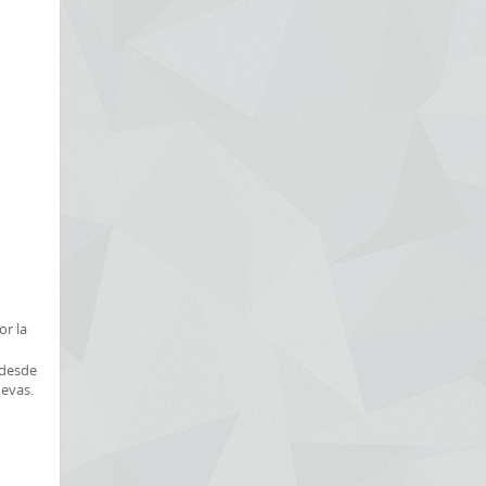
or la
 desde
uevas.