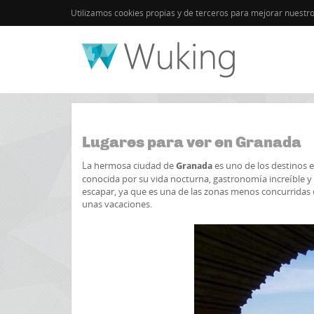
Utilizamos cookies propias y de terceros para mejorar nuestr
Inicio
Granada
Guía de Granada
Lugares para ver en Granada
La hermosa ciudad de
es uno de los destinos e
Granada
conocida por su vida nocturna, gastronomía increíble y 
escapar, ya que es una de las zonas menos concurridas 
unas vacaciones.