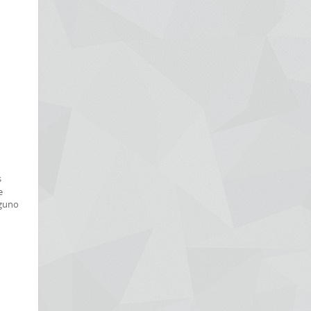
s
e
lguno