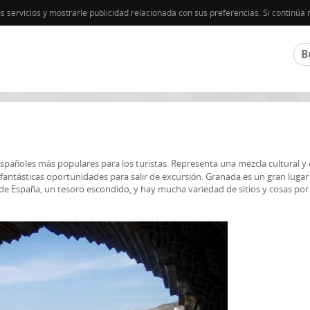
os servicios y mostrarle publicidad relacionada con sus preferencias. Si contin
spañoles más populares para los turistas. Representa una mezcla cultural y 
fantásticas oportunidades para salir de excursión. Granada es un gran lugar
de España, un tesoro escondido, y hay mucha variedad de sitios y cosas por