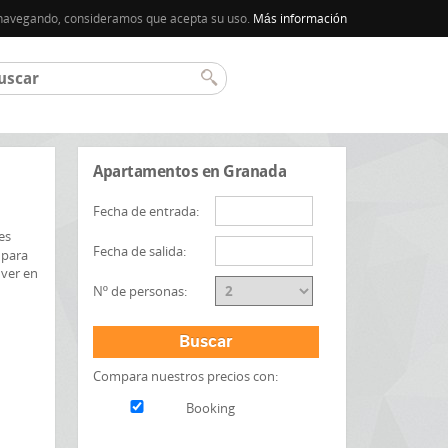
úa navegando, consideramos que acepta su uso.
Más información
Apartamentos en Granada
Fecha de entrada:
es
Fecha de salida:
 para
 ver en
Nº de personas:
Buscar
Compara nuestros precios con:
Booking