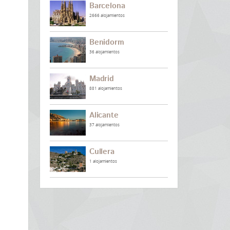
Barcelona
2666 alojamientos
Benidorm
36 alojamientos
Madrid
881 alojamientos
Alicante
37 alojamientos
Cullera
1 alojamientos