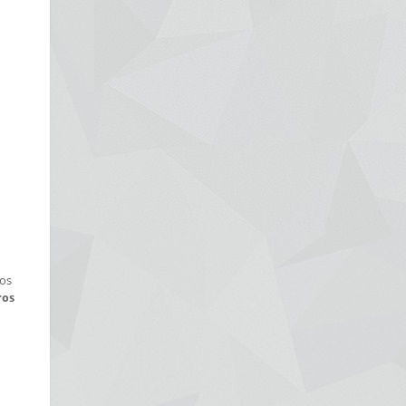
ros
ros