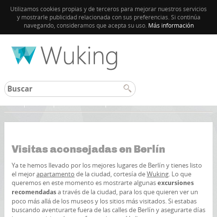
Utilizamos cookies propias y de terceros para mejorar nuestros servicios
y mostrarle publicidad relacionada con sus preferencias. Si continúa
navegando, consideramos que acepta su uso.
Más información
Inicio
Berlin
Guía de Berlín
Visitas aconsejadas en Berlín
Ya te hemos llevado por los mejores lugares de Berlín y tienes listo
el mejor
apartamento
de la ciudad, cortesía de
Wuking
. Lo que
queremos en este momento es mostrarte algunas
excursiones
a través de la ciudad, para los que quieren ver un
recomendadas
poco más allá de los museos y los sitios más visitados. Si estabas
buscando aventurarte fuera de las calles de Berlín y asegurarte días