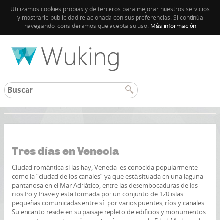
Utilizamos cookies propias y de terceros para mejorar nuestros servicios
y mostrarle publicidad relacionada con sus preferencias. Si continúa
navegando, consideramos que acepta su uso.
Más información
Inicio
Venecia
Guía de Venecia
Tres días en Venecia
Ciudad romántica si las hay, Venecia es conocida popularmente
como la “ciudad de los canales” ya que está situada en una laguna
pantanosa en el Mar Adriático, entre las desembocaduras de los
ríos Po y Piave y está formada por un conjunto de 120 islas
pequeñas comunicadas entre sí por varios puentes, ríos y canales.
Su encanto reside en su paisaje repleto de edificios y monumentos