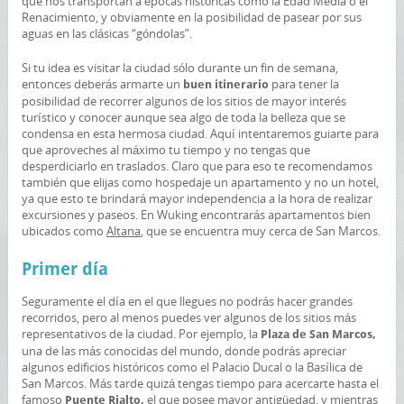
que nos transportan a épocas históricas como la Edad Media o el
Renacimiento, y obviamente en la posibilidad de pasear por sus
aguas en las clásicas “góndolas”.
Si tu idea es visitar la ciudad sólo durante un fin de semana,
entonces deberás armarte un
para tener la
buen itinerario
posibilidad de recorrer algunos de los sitios de mayor interés
turístico y conocer aunque sea algo de toda la belleza que se
condensa en esta hermosa ciudad. Aquí intentaremos guiarte para
que aproveches al máximo tu tiempo y no tengas que
desperdiciarlo en traslados. Claro que para eso te recomendamos
también que elijas como hospedaje un apartamento y no un hotel,
ya que esto te brindará mayor independencia a la hora de realizar
excursiones y paseos. En Wuking encontrarás apartamentos bien
ubicados como
Altana
, que se encuentra muy cerca de San Marcos.
Primer día
Seguramente el día en el que llegues no podrás hacer grandes
recorridos, pero al menos puedes ver algunos de los sitios más
representativos de la ciudad. Por ejemplo, la
Plaza de San Marcos,
una de las más conocidas del mundo, donde podrás apreciar
algunos edificios históricos como el Palacio Ducal o la Basílica de
San Marcos. Más tarde quizá tengas tiempo para acercarte hasta el
famoso
el que posee mayor antigüedad, y mientras
Puente Rialto,