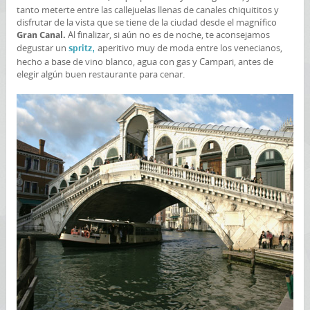
tanto meterte entre las callejuelas llenas de canales chiquititos y
disfrutar de la vista que se tiene de la ciudad desde el magnífico
Al finalizar, si aún no es de noche, te aconsejamos
Gran Canal.
degustar un
aperitivo muy de moda entre los venecianos,
spritz,
hecho a base de vino blanco, agua con gas y Campari, antes de
elegir algún buen restaurante para cenar.