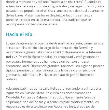
donde a menudo se verá una "cuadrilla de txikiteros”. Cuadrilla es
el término para un grupo de amigos leales y de larga duración, cuyo
pasatiempo popular es el
, una especie de ritual de arrastre
txikiteo
de los bares. Visitan sus bares de pintxos favoritos antes de
ponerse a cantar en su última parada, una tradición que se
recompensa con bebidas de la casa.
Hacia el Río
Luego de atravesar el puente del Arenal hacia el este, comenzamos
la ruta a orillas del río a lo largo de la ribera del río Nervión y
recorriendo algunas calles hacia adentro llegaremos a
La Taberna
. De estilo típico andaluz, es propiedad y está gestionado
Del Sur
por cuatro hermanas que han creado un bar con una gran
aceptación local. Ofreciendo grandes “raciones”' en lugar de pintxos
típicos, permite disfrutar de una botella de vino y un plato de
gambas suculentas de Huelva o un plato de jamón Ibérico en
rodajas.
Adelante, subimos por la calle Heliodoro, tomando la primera a la
izquierda en Blas de Otero. En el Nº4 nos encontramos con
.
, traducido literalmente "pies de
Txindoki
Patitas de Calamar
chipirones" son deliciosas y la gente las pide continuamente; los
responsables de este pintxo son Autxane y José, el equipo de