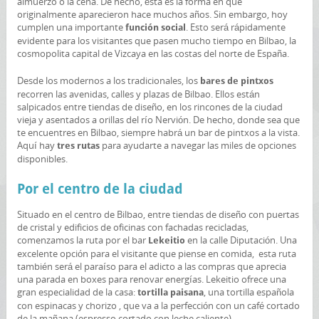
almuerzo o la cena. De hecho, ésta es la forma en que
originalmente aparecieron hace muchos años. Sin embargo, hoy
cumplen una importante
. Esto será rápidamente
función social
evidente para los visitantes que pasen mucho tiempo en Bilbao, la
cosmopolita capital de Vizcaya en las costas del norte de España.
Desde los modernos a los tradicionales, los
bares de pintxos
recorren las avenidas, calles y plazas de Bilbao. Ellos están
salpicados entre tiendas de diseño, en los rincones de la ciudad
vieja y asentados a orillas del río Nervión. De hecho, donde sea que
te encuentres en Bilbao, siempre habrá un bar de pintxos a la vista.
Aquí hay
para ayudarte a navegar las miles de opciones
tres rutas
disponibles.
Por el centro de la ciudad
Situado en el centro de Bilbao, entre tiendas de diseño con puertas
de cristal y edificios de oficinas con fachadas recicladas,
comenzamos la ruta por el bar
en la calle Diputación. Una
Lekeitio
excelente opción para el visitante que piense en comida, esta ruta
también será el paraíso para el adicto a las compras que aprecia
una parada en boxes para renovar energías. Lekeitio ofrece una
gran especialidad de la casa:
, una ​​tortilla española
tortilla paisana
con espinacas y chorizo , que va a la perfección con un café cortado
de la mañana (espresso cortado con leche caliente).