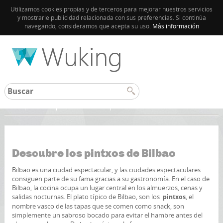
Utilizamos cookies propias y de terceros para mejorar nuestros servicios
y mostrarle publicidad relacionada con sus preferencias. Si continúa
navegando, consideramos que acepta su uso.
Más información
Inicio
Bilbao
Guía de Bilbao
Descubre los pintxos de Bilbao
Bilbao es una ciudad espectacular, y las ciudades espectaculares
consiguen parte de su fama gracias a su gastronomía. En el caso de
Bilbao, la cocina ocupa un lugar central en los almuerzos, cenas y
salidas nocturnas. El plato típico de Bilbao, son los
, el
pintxos
nombre vasco de las tapas que se comen como snack, son
simplemente un sabroso bocado para evitar el hambre antes del