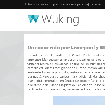
Utilizamos cookies propias y de terceros para mejorar nuestr
Inicio
Reino Unido
Blog
Un recorrido por Liverpool y 
La antigua capital mundial de la Revolución Industrial 
ambiente. Manchester es un destino ideal, no solo para 
visitar el Teatro de los Sueños, en uno de los múltiple
campus estudiantil más grande de Europa (más de 40.000
ambiente, bares de jazz, pubs, restaurantes y la calle c
por nada). Pero para el turista más tradicional, Manche
que podrá inmortalizar en fantásticas fotografías (si e
biblioteca John Rylands, la plaza de San Alberto, o los 
fácilmente podríamos imaginar sumergidos entre las negr