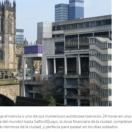
coja el tranvía o uno de sus numerosos autobuses (servicios 24 horas en una 
a del mundo) hasta SalfordQuays, la zona financiera de la ciudad, complet
más hermosa de la ciudad, y perfecta para pasear en los días soleados.