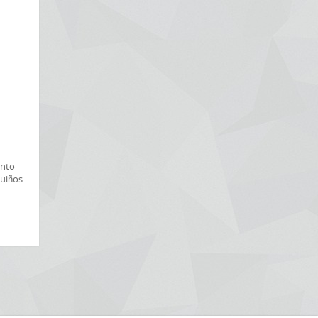
anto
guiños