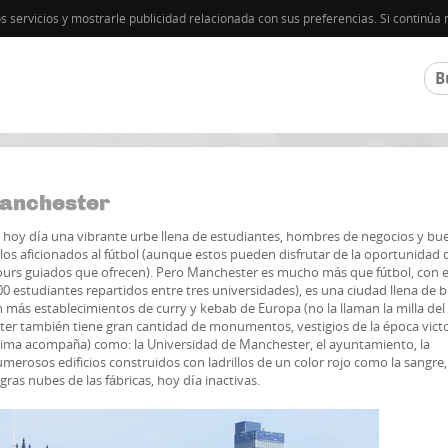
os servicios y mostrarle publicidad relacionada con sus preferencias. Si contin
Manchester
es hoy día una vibrante urbe llena de estudiantes, hombres de negocios y bu
los aficionados al fútbol (aunque estos pueden disfrutar de la oportunidad 
s tours guiados que ofrecen). Pero Manchester es mucho más que fútbol, con e
 estudiantes repartidos entre tres universidades), es una ciudad llena de 
on más establecimientos de curry y kebab de Europa (no la llaman la milla del
ster también tiene gran cantidad de monumentos, vestigios de la época vict
l clima acompaña) como: la Universidad de Manchester, el ayuntamiento, la
numerosos edificios construidos con ladrillos de un color rojo como la sangre
as nubes de las fábricas, hoy día inactivas.