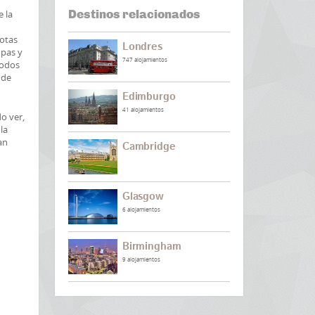
Destinos relacionados
e la
dotas
Londres
opas y
747 alojamientos
todos
nde
Edimburgo
41 alojamientos
o ver,
la
an
Cambridge
Glasgow
6 alojamientos
Birmingham
9 alojamientos