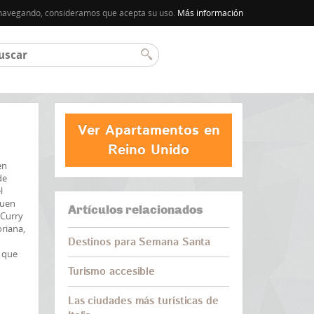
úa navegando, consideramos que acepta su uso.
Más información
Ver Apartamentos en
Reino Unido
en
de
l
buen
Artículos relacionados
 Curry
oriana,
Destinos para Semana Santa
, que
Turismo accesible
Las ciudades más turísticas de