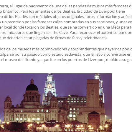
laterra, el lugar de nacimiento de una de las bandas de música más famosas d
o británico. Para los amantes de los Beatles, la ciudad de Liverpool tiene
o de los Beatles con múltiples objetos originales, fotos, información y anéc
, y un recorrido por las famosas calles nombradas en sus canciones, y unas c
mer local donde tocaron los Beatles, que se ha convertido en una Meca para 
hos imitadores que fingen ser The Cave. Para reconocer el auténtico bar do
que deberían estar plagadas de firmas de fans y celebridades).
r dos de los museos más conmovedores y sorprendentes que hayamos podid
sculparse por su pasado como estado esclavista, que la llevó a convertirse en 
el museo del Titanic, ya que fue en los puertos de Liverpool, debido a su gr