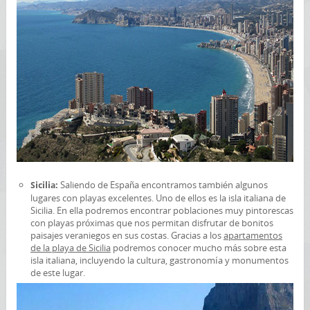
Saliendo de España encontramos también algunos
Sicilia:
lugares con playas excelentes. Uno de ellos es la isla italiana de
Sicilia. En ella podremos encontrar poblaciones muy pintorescas
con playas próximas que nos permitan disfrutar de bonitos
paisajes veraniegos en sus costas. Gracias a los
apartamentos
de la playa de Sicilia
podremos conocer mucho más sobre esta
isla italiana, incluyendo la cultura, gastronomía y monumentos
de este lugar.