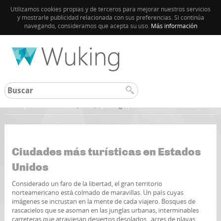
Utilizamos cookies propias y de terceros para mejorar nuestros servicios
y mostrarle publicidad relacionada con sus preferencias. Si continúa
navegando, consideramos que acepta su uso.
Más información
Inicio
Estados Unidos (EEUU)
Blog
Ciudades más turísticas en Estados
Unidos
Considerado un faro de la libertad, el gran territorio
norteamericano está colmado de maravillas. Un país cuyas
imágenes se incrustan en la mente de cada viajero. Bosques de
rascacielos que se asoman en las junglas urbanas, interminables
carreteras que atraviesan desiertos desolados, acres de playas