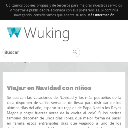
Utilizamos cookies propias y de terceros para mejorar nuestros servicios
y mostrarle publicidad relacionada con sus preferencias. Si continúa
navegando, consideramos que acepta su uso.
Más información
Inicio
Blog
Viajar en Navidad con niños
Se acercan las vacaciones de Navidad y los más pequeños de la
casa disponen de varias semanas de fiesta para disfrutar de los
últimos días del año, esperar sus regalos de Papa Noel o los Reyes
Magos y coger fuerzas antes de la vuelta al ‘cole’. Si los padres
también disponen de unos días libres, qué mejor forma de pasar
en familia estos entrañables días que viajando a uno de los