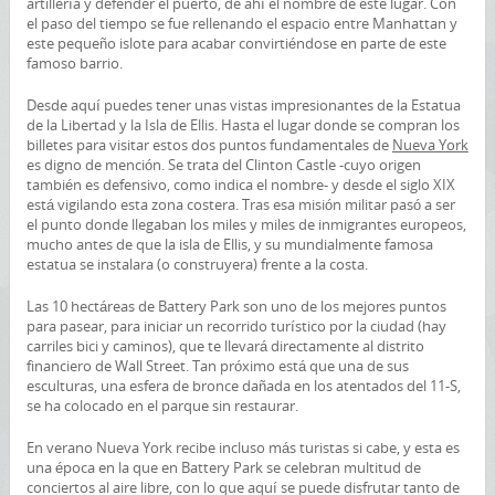
artillería y defender el puerto, de ahí el nombre de este lugar. Con
el paso del tiempo se fue rellenando el espacio entre Manhattan y
este pequeño islote para acabar convirtiéndose en parte de este
famoso barrio.
Desde aquí puedes tener unas vistas impresionantes de la Estatua
de la Libertad y la Isla de Ellis. Hasta el lugar donde se compran los
billetes para visitar estos dos puntos fundamentales de
Nueva York
es digno de mención. Se trata del Clinton Castle -cuyo origen
también es defensivo, como indica el nombre- y desde el siglo XIX
está vigilando esta zona costera. Tras esa misión militar pasó a ser
el punto donde llegaban los miles y miles de inmigrantes europeos,
mucho antes de que la isla de Ellis, y su mundialmente famosa
estatua se instalara (o construyera) frente a la costa.
Las 10 hectáreas de Battery Park son uno de los mejores puntos
para pasear, para iniciar un recorrido turístico por la ciudad (hay
carriles bici y caminos), que te llevará directamente al distrito
financiero de Wall Street. Tan próximo está que una de sus
esculturas, una esfera de bronce dañada en los atentados del 11-S,
se ha colocado en el parque sin restaurar.
En verano Nueva York recibe incluso más turistas si cabe, y esta es
una época en la que en Battery Park se celebran multitud de
conciertos al aire libre, con lo que aquí se puede disfrutar tanto de