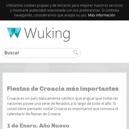
Utilizamos cookies propias y de terceros para mejorar nuestros servicios
y mostrarle publicidad relacionada con sus preferencias. Si continúa
navegando, consideramos que acepta su uso.
Más información
Inicio
Croacia
Guía de Dubrovnik
Fiestas de Croacia más importantes
Croacia es un país básicamente católico que al igual que todas las
naciones posee una serie de feriados a lo largo de todo el año. Si
usted tiene pensado visitar Croacia es importante que conozca el
calendario de fiestas de Croacia.
1 de Enero. Año Nuevo