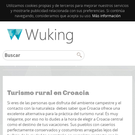
Utilizamos cookies propias y de terceros para mejorar nuestros servicios
y mostrarle publicidad relacionada con sus preferencias. Si continúa
navegando, consideramos que acepta su uso.
Más información
Inicio
Croacia
Guía de Dubrovnik
Turismo rural en Croacia
Si eres de las personas que disfruta del ambiente campestre y el
contacto con la naturaleza debes saber que Croacia ofrece una
excelente alternativa para la práctica del turismo rural. Es muy
relajante, por eso no lo dudes a la hora de elegir a Croacia central
como el destino de tus vacaciones. Sus pueblos con caseríos
perfectamente conservados y costumbres arraigadas lejos del