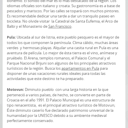
bohemio. El sonido del mar es lo más destacado de la región. Los
idiomas oficiales son italiano y croata. Su gastronomía es a base de
pescados y mariscos. Por las calles se topará con muchos pintores.
Es recomendable dedicar una tarde a dar un tranquilo paseo en
bicicleta. No olvide visitar la Catedral de Santa Eufemia, el Arco de
Balbi y el Monasterio de
San Francisco
.
Ubicada al sur de Istria, este pueblo pesquero es el mayor de
Pula:
todos los que componen la península. Clima cálido, muchas áreas
verdes y hermosas playas. Alquilar una casita rural en Pula es una
aventura de película. Lo mejor de ésta tierra es el vino, anímese y
pruébelo. El Arena, templos romanos, el Palacio Comunal y el
Parque Nacional Brijuni son algunos de los principales atractivos
turísticos de la región. Busca los
apartamentos en Pula
para
disponer de unas vacaciones rurales ideales para todas las
actividades que este destino te ha preparado.
Diminuto pueblo con una larga historia en la que
Motovun:
perteneció a varios países, de hecho, se convierte en parte de
Croacia en el año 1991. El Palacio Municipal es una estructura de
tipo renacentista, es el principal atractivo turístico de Motovun;
Éste diminuto caserío fue declarado patrimonio universal de la
humanidad por la UNESCO debido a su ambiente medieval
perfectamente conservado.