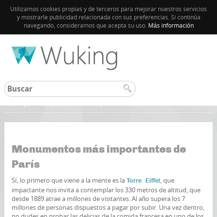
Utilizamos cookies propias y de terceros para mejorar nuestros servicios
y mostrarle publicidad relacionada con sus preferencias. Si continúa
navegando, consideramos que acepta su uso.
Más información
Inicio
París
Guía de París
Monumentos más importantes de
París
Sí, lo primero que viene a la mente es la
, que
Torre Eiffel
impactante nos invita a contemplar los 330 metros de altitud, que
desde 1889 atrae a millones de visitantes. Al año supera los 7
millones de personas dispuestos a pagar por subir. Una vez dentro,
no dudes en probar las delicias de la comida francesa en uno de los