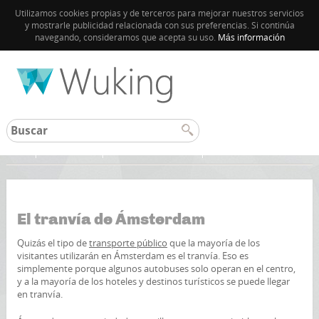
Utilizamos cookies propias y de terceros para mejorar nuestros servicios
y mostrarle publicidad relacionada con sus preferencias. Si continúa
navegando, consideramos que acepta su uso.
Más información
Inicio
Amsterdam
Guía de Amsterdam
El tranvía de Ámsterdam
Quizás el tipo de
transporte público
que la mayoría de los
visitantes utilizarán en Ámsterdam es el tranvía. Eso es
simplemente porque algunos autobuses solo operan en el centro,
y a la mayoría de los hoteles y destinos turísticos se puede llegar
en tranvía.